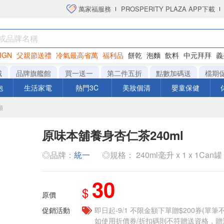
萬家福服務
PROSPERITY PLAZA APP下載
IGN
父親節送禮
冷氣最高省萬
福利品
餅乾
泡麵
飲料
中元拜拜
義
衛生紙
城
品牌旗艦館
買一送一
第二件五折
點數加碼送
檔期
泡
生活家電
熱門3C
美妝個清
嬰童保健
類
原味本舖養身杏仁茶240ml
◎品牌：
統一
◎規格： 240ml毫升 x 1 x 1Can罐
30
$
原價
促銷活動
即日起-9/1 不限金額下單贈$200券(單
如使用折價券/折扣碼則不符贈送資格，