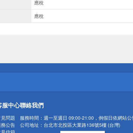
應稅
應稅
送
請小心！
送
客服中心
聯絡我們
請小心！
常見問題
服務時間：
週一至週日 09:00-21:00，例假日依網站
服務公告
公司地址：
台北市北投區大業路136號5樓 (台灣)
意見信箱