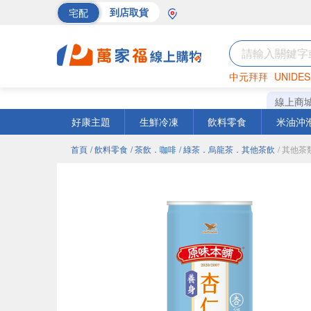
宅配
到店取貨
中元拜拜
UNIDES
海苔
巧克力
罐頭
線上商
好康主題
生鮮冷凍
飲料零食
米油沖
首頁
/ 飲料零食
/ 茶飲．咖啡
/ 綠茶．烏龍茶．其他茶飲
/ 其他茶