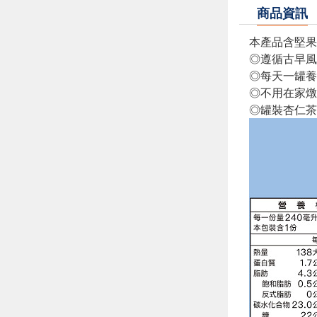
商品資訊
本產品含堅果
◎遵循古早風
◎每天一罐養
◎不用在家燉
◎罐裝杏仁茶