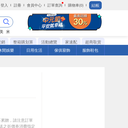
結帳
登入
註冊
會員中心
訂單查詢
購物車(0)
美
米
促銷
整箱購划算
活動總覽
家速配
超商取貨
休閒娛樂
日用生活
傢俱寢飾
服飾鞋包
筆不累贈，請注意訂單
贈送之折價券消費指定