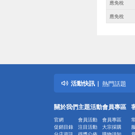
應免稅
應免稅
偏遠地區配
詐騙網頁！
得獎公告
活動快訊
熱門話題
銀行優惠
偏遠地區配
關於我們
主題活動
會員專區
詐騙網頁！
官網
會員活動
會員專區
促銷目錄
注目活動
大宗採購
分店資訊
得獎公佈
購物須知