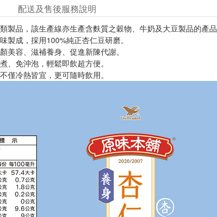
配送及售後服務說明
類製品，該生產線亦生產含麩質之穀物、牛奶及大豆製品的產品
味製成，採用100%純正杏仁豆研磨。
顏美容、滋補養身、促進新陳代謝。
煮、免沖泡，輕鬆即飲超方便。
不僅冷熱皆宜，更可隨時飲用。