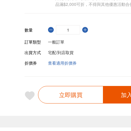
品滿$2,000可折，不得與其他優惠活動合
數量
訂單類型
一般訂單
出貨方式
宅配/到店取貨
折價券
查看適用折價券
立即購買
加