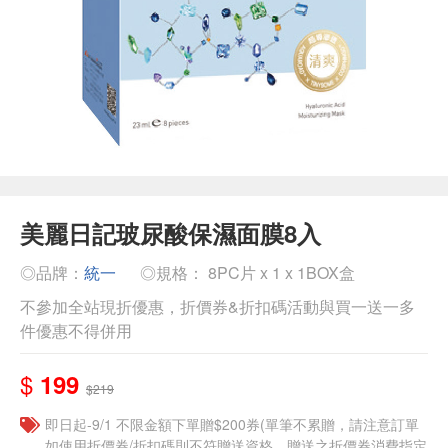
美麗日記玻尿酸保濕面膜8入
◎品牌：
統一
◎規格： 8PC片 x 1 x 1BOX盒
不參加全站現折優惠，折價券&折扣碼活動與買一送一多
件優惠不得併用
$
199
$219
即日起-9/1 不限金額下單贈$200券(單筆不累贈，請注意訂單
如使用折價券/折扣碼則不符贈送資格，贈送之折價券消費指定