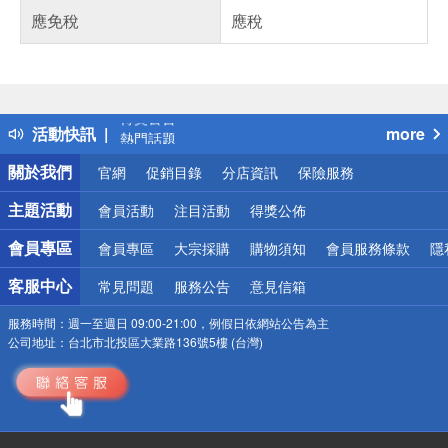
應免稅
應稅
偏遠地區配送
詐騙網頁！請小心！
得獎公告
活動快訊
more
熱門話題
銀行優惠
關於我們
官網
促銷目錄
分店資訊
保險服務
偏遠地區配送
詐騙網頁！請小心！
主題活動
會員活動
注目活動
得獎公佈
會員專區
會員專區
大宗採購
購物須知
會員服務條款
隱
客服中心
常見問題
服務公告
意見信箱
服務時間：
週一至週日 09:00-21:00，例假日依網站公告為主
公司地址：
台北市北投區大業路136號5樓 (台灣)