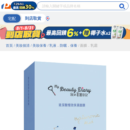
宅配
到店取貨
首頁
/ 美妝個清
/ 美妝保養
/ 乳液．防曬．保養
/ 面膜．乳霜