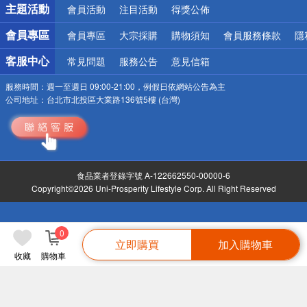
詐騙網頁！請小心！
主題活動
會員活動
注目活動
得獎公佈
會員專區
會員專區
大宗採購
購物須知
會員服務條款
隱
客服中心
常見問題
服務公告
意見信箱
服務時間：
週一至週日 09:00-21:00，例假日依網站公告為主
公司地址：
台北市北投區大業路136號5樓 (台灣)
食品業者登錄字號 A-122662550-00000-6
Copyright©2026 Uni-Prosperity Lifestyle Corp. All Right Reserved
0
立即購買
加入購物車
收藏
購物車