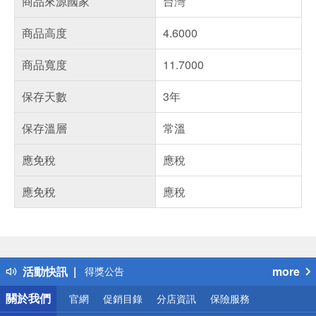
商品來源國家
台灣
商品高度
4.6000
商品寬度
11.7000
保存天數
3年
保存溫層
常溫
應免稅
應稅
應免稅
應稅
偏遠地區配送
詐騙網頁！請小心！
得獎公告
活動快訊
more
熱門話題
銀行優惠
關於我們
官網
促銷目錄
分店資訊
保險服務
偏遠地區配送