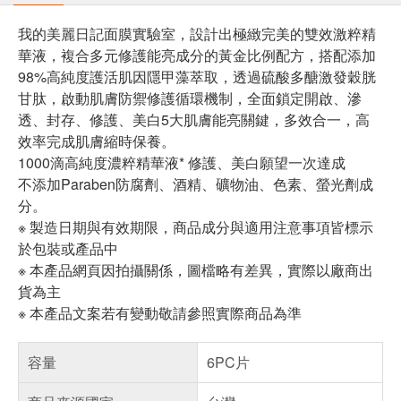
我的美麗日記面膜實驗室，設計出極緻完美的雙效激粹精
華液，複合多元修護能亮成分的黃金比例配方，搭配添加
98%高純度護活肌因隱甲藻萃取，透過硫酸多醣激發穀胱
甘肽，啟動肌膚防禦修護循環機制，全面鎖定開啟、滲
透、封存、修護、美白5大肌膚能亮關鍵，多效合一，高
效率完成肌膚縮時保養。
1000滴高純度濃粹精華液* 修護、美白願望一次達成
不添加Paraben防腐劑、酒精、礦物油、色素、螢光劑成
分。
※ 製造日期與有效期限，商品成分與適用注意事項皆標示
於包裝或產品中
※ 本產品網頁因拍攝關係，圖檔略有差異，實際以廠商出
貨為主
※ 本產品文案若有變動敬請參照實際商品為準
容量
6PC片