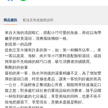
商品資訊
配送及售後服務說明
來自大海的清甜蝦仁，搭配小巧可愛的魚板，再佐以海帶
嫩芽的鮮美湯頭，清爽風味獨樹一格。
創造第一的品牌
從創立至今擁有許多的第一，如：第一杯麵市佔率…。來
一客以蔬菜、海鮮、肉片等小巧實料搭配馥郁湯頭，成就
簡單卻不失精緻的精巧口感，吸引消費者持續購買。
剛剛好的份量
最初的來一客，熱水沖泡後的湯量稍嫌不足，為了增加豐
厚的湯頭口感，特意修改產品，讓來一客恰到好處的長高
一公分，不論輕食正餐或點心宵夜，都能簡單快速滿足口
腹之慾；對身處忙碌社會仍重視品味的消費者，隨手品嚐
一杯恰到好處的七分滿足，享受美味的同時，也要不疾不
徐地把握當下、享受現在，意猶未盡最是剛好。
享受這一刻的美好時光