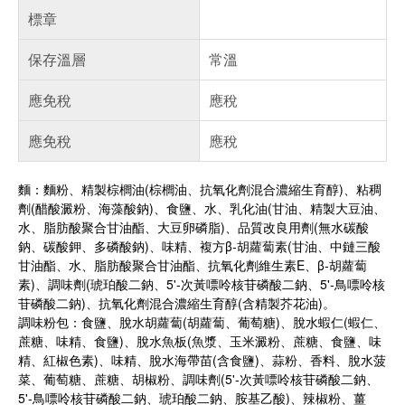
標章
保存溫層
常溫
應免稅
應稅
應免稅
應稅
麵：麵粉、精製棕櫚油(棕櫚油、抗氧化劑混合濃縮生育醇)、粘稠
劑(醋酸澱粉、海藻酸鈉)、食鹽、水、乳化油(甘油、精製大豆油、
水、脂肪酸聚合甘油酯、大豆卵磷脂)、品質改良用劑(無水碳酸
鈉、碳酸鉀、多磷酸鈉)、味精、複方β-胡蘿蔔素(甘油、中鏈三酸
甘油酯、水、脂肪酸聚合甘油酯、抗氧化劑維生素E、β-胡蘿蔔
素)、調味劑(琥珀酸二鈉、5'-次黃嘌呤核苷磷酸二鈉、5'-鳥嘌呤核
苷磷酸二鈉)、抗氧化劑混合濃縮生育醇(含精製芥花油)。
調味粉包：食鹽、脫水胡蘿蔔(胡蘿蔔、葡萄糖)、脫水蝦仁(蝦仁、
蔗糖、味精、食鹽)、脫水魚板(魚漿、玉米澱粉、蔗糖、食鹽、味
精、紅椒色素)、味精、脫水海帶苗(含食鹽)、蒜粉、香料、脫水菠
菜、葡萄糖、蔗糖、胡椒粉、調味劑(5'-次黃嘌呤核苷磷酸二鈉、
5'-鳥嘌呤核苷磷酸二鈉、琥珀酸二鈉、胺基乙酸)、辣椒粉、薑