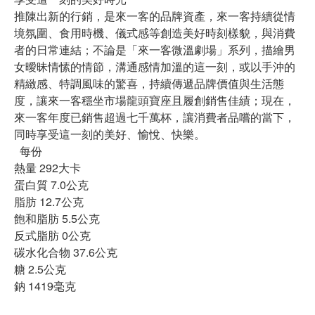
推陳出新的行銷，是來一客的品牌資產，來一客持續從情
境氛圍、食用時機、儀式感等創造美好時刻樣貌，與消費
者的日常連結；不論是「來一客微溫劇場」系列，描繪男
女曖昧情愫的情節，溝通感情加溫的這一刻，或以手沖的
精緻感、特調風味的驚喜，持續傳遞品牌價值與生活態
度，讓來一客穩坐市場龍頭寶座且履創銷售佳績；現在，
來一客年度已銷售超過七千萬杯，讓消費者品嚐的當下，
同時享受這一刻的美好、愉悅、快樂。
每份
熱量 292大卡
蛋白質 7.0公克
脂肪 12.7公克
飽和脂肪 5.5公克
反式脂肪 0公克
碳水化合物 37.6公克
糖 2.5公克
鈉 1419毫克