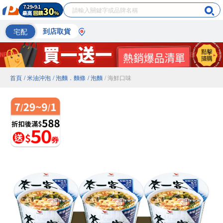
宅配
到店取貨
首頁
/ 米油沖泡
/ 泡麵．麵條
/ 泡麵
/ 海鮮口味