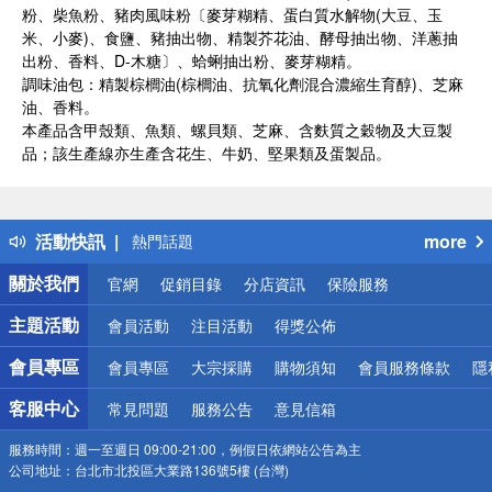
粉、柴魚粉、豬肉風味粉〔麥芽糊精、蛋白質水解物(大豆、玉
米、小麥)、食鹽、豬抽出物、精製芥花油、酵母抽出物、洋蔥抽
出粉、香料、D-木糖〕、蛤蜊抽出粉、麥芽糊精。
調味油包：精製棕櫚油(棕櫚油、抗氧化劑混合濃縮生育醇)、芝麻
油、香料。
本產品含甲殼類、魚類、螺貝類、芝麻、含麩質之穀物及大豆製
品；該生產線亦生產含花生、牛奶、堅果類及蛋製品。
偏遠地區配送
詐騙網頁！請小心！
得獎公告
活動快訊
more
熱門話題
銀行優惠
關於我們
官網
促銷目錄
分店資訊
保險服務
偏遠地區配送
詐騙網頁！請小心！
主題活動
會員活動
注目活動
得獎公佈
會員專區
會員專區
大宗採購
購物須知
會員服務條款
隱
客服中心
常見問題
服務公告
意見信箱
服務時間：
週一至週日 09:00-21:00，例假日依網站公告為主
公司地址：
台北市北投區大業路136號5樓 (台灣)