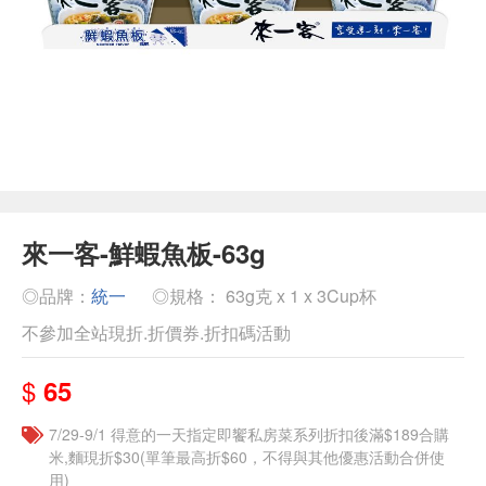
來一客-鮮蝦魚板-63g
◎品牌：
統一
◎規格： 63g克 x 1 x 3Cup杯
不參加全站現折.折價券.折扣碼活動
$
65
7/29-9/1 得意的一天指定即饗私房菜系列折扣後滿$189合購
米,麵現折$30(單筆最高折$60，不得與其他優惠活動合併使
用)