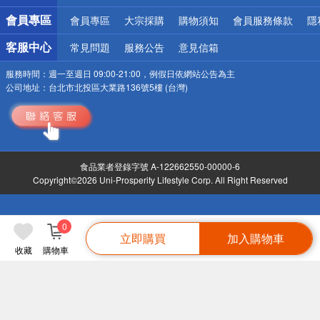
會員專區
會員專區
大宗採購
購物須知
會員服務條款
隱
客服中心
常見問題
服務公告
意見信箱
服務時間：
週一至週日 09:00-21:00，例假日依網站公告為主
公司地址：
台北市北投區大業路136號5樓 (台灣)
食品業者登錄字號 A-122662550-00000-6
Copyright©2026 Uni-Prosperity Lifestyle Corp. All Right Reserved
0
立即購買
加入購物車
收藏
購物車