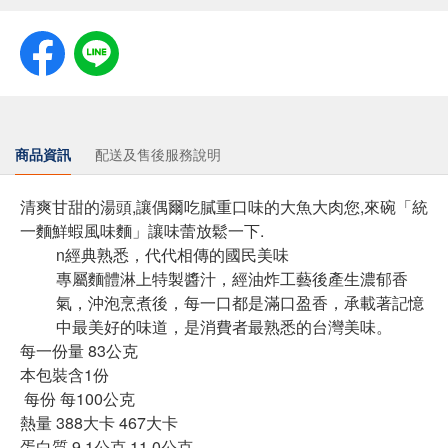
商品資訊
配送及售後服務說明
清爽甘甜的湯頭,讓偶爾吃膩重口味的大魚大肉您,來碗「統
一麵鮮蝦風味麵」讓味蕾放鬆一下.
n經典熟悉，代代相傳的國民美味
專屬麵體淋上特製醬汁，經油炸工藝後產生濃郁香
氣，沖泡烹煮後，每一口都是滿口盈香，承載著記憶
中最美好的味道，是消費者最熟悉的台灣美味。
每一份量 83公克
本包裝含1份
每份 每100公克
熱量 388大卡 467大卡
蛋白質 9.1公克 11.0公克