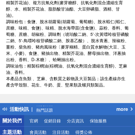
精製芥花油)、複方抗氧化劑(麥芽糖醇、抗氧化劑混合濃縮生育
醇、水、精製芥花油、脂肪酸甘油酯、大豆卵磷脂、酒精、甘
油)。
調味粉包：食鹽、脫水胡蘿蔔(胡蘿蔔、葡萄糖)、脫水蝦仁(蝦仁、
蔗糖、味精、食鹽)、味精、脫水海帶苗(含食鹽)、蒜粉、香料、葡
萄糖、蔗糖、胡椒粉、調味劑（琥珀酸二鈉、5'-次黃嘌呤核苷磷酸
二鈉、5'-鳥嘌呤核苷磷酸二鈉、胺基乙酸）、脫水青蔥、辣椒粉、
薑粉、柴魚粉、豬肉風味粉〔麥芽糊精、蛋白質水解物(大豆、玉
米、小麥)、食鹽、豬抽出物、精製芥花油、酵母抽出物、洋蔥抽
出粉、香料、D-木糖〕、蛤蜊抽出粉。
調味油包：精製棕櫚油(棕櫚油、抗氧化劑混合濃縮生育醇)、芝麻
油、香料。
本產品含魚類 、芝麻、含麩質之穀物及大豆製品；該生產線亦生
產含甲殼類、花生、牛奶、蛋、堅果類及螺貝類製品。
偏遠地區配送
詐騙網頁！請小心！
得獎公告
活動快訊
more
熱門話題
銀行優惠
關於我們
官網
促銷目錄
分店資訊
保險服務
偏遠地區配送
詐騙網頁！請小心！
主題活動
會員活動
注目活動
得獎公佈