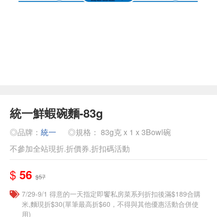
統一鮮蝦碗麵-83g
◎品牌：
統一
◎規格： 83g克 x 1 x 3Bowl碗
不參加全站現折.折價券.折扣碼活動
$
56
$57
7/29-9/1 得意的一天指定即饗私房菜系列折扣後滿$189合購
米,麵現折$30(單筆最高折$60，不得與其他優惠活動合併使
用)