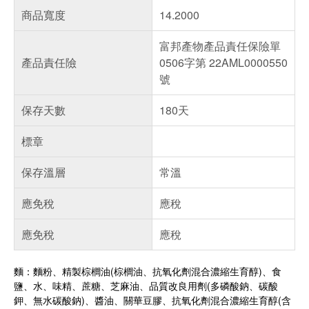
商品寬度
14.2000
富邦產物產品責任保險單
產品責任險
0506字第 22AML0000550
號
保存天數
180天
標章
保存溫層
常溫
應免稅
應稅
應免稅
應稅
麵：麵粉、精製棕櫚油(棕櫚油、抗氧化劑混合濃縮生育醇)、食
鹽、水、味精、蔗糖、芝麻油、品質改良用劑(多磷酸鈉、碳酸
鉀、無水碳酸鈉)、醬油、關華豆膠、抗氧化劑混合濃縮生育醇(含