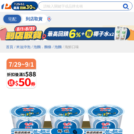
宅配
到店取貨
首頁
/ 米油沖泡
/ 泡麵．麵條
/ 泡麵
/ 海鮮口味