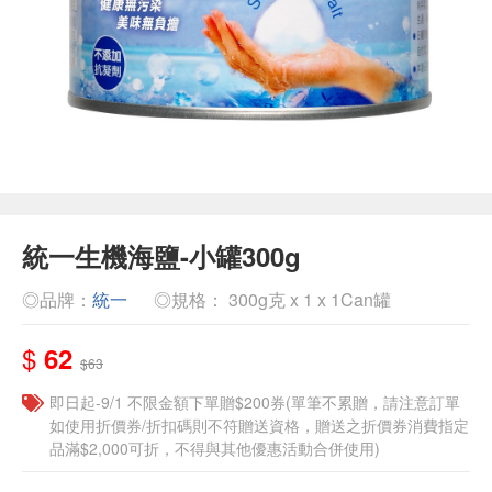
統一生機海鹽-小罐300g
◎品牌：
統一
◎規格： 300g克 x 1 x 1Can罐
$
62
$63
即日起-9/1 不限金額下單贈$200券(單筆不累贈，請注意訂單
如使用折價券/折扣碼則不符贈送資格，贈送之折價券消費指定
品滿$2,000可折，不得與其他優惠活動合併使用)