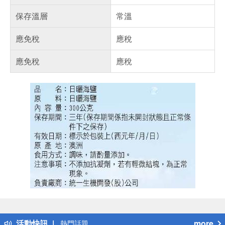
保存溫層
常溫
應免稅
應稅
應免稅
應稅
偏遠地區配送
詐騙網頁！請小心！
得獎公告
活動快訊
more
熱門話題