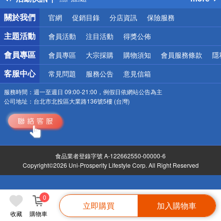
銀行優惠
關於我們
官網
促銷目錄
分店資訊
保險服務
偏遠地區配送
詐騙網頁！請小心！
主題活動
會員活動
注目活動
得獎公佈
會員專區
會員專區
大宗採購
購物須知
會員服務條款
隱
客服中心
常見問題
服務公告
意見信箱
服務時間：
週一至週日 09:00-21:00，例假日依網站公告為主
公司地址：
台北市北投區大業路136號5樓 (台灣)
食品業者登錄字號 A-122662550-00000-6
Copyright©2026 Uni-Prosperity Lifestyle Corp. All Right Reserved
0
立即購買
加入購物車
收藏
購物車