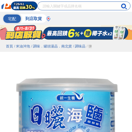
宅配
到店取貨
首頁
/ 米油沖泡
/ 調味．罐頭湯品．南北貨
/ 調味品
/ 鹽