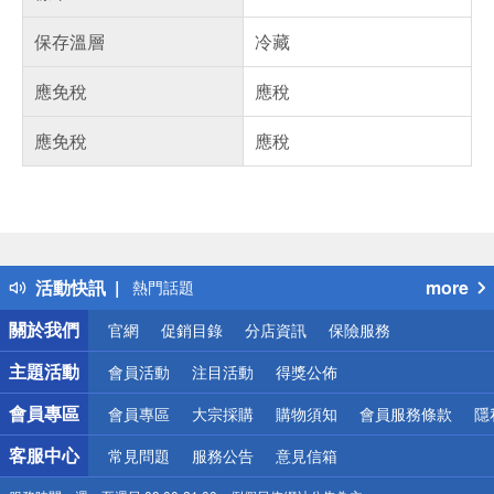
保存溫層
冷藏
應免稅
應稅
應免稅
應稅
偏遠地區配送
詐騙網頁！請小心！
得獎公告
活動快訊
more
熱門話題
銀行優惠
關於我們
官網
促銷目錄
分店資訊
保險服務
偏遠地區配送
詐騙網頁！請小心！
主題活動
會員活動
注目活動
得獎公佈
會員專區
會員專區
大宗採購
購物須知
會員服務條款
隱
客服中心
常見問題
服務公告
意見信箱