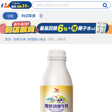
宅配
到店取貨
首頁
/ 生鮮冷凍
/ 奶蛋點心食品
/ 鮮乳．調味乳