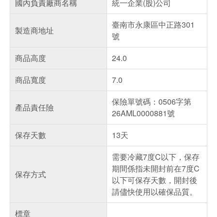
國內負責廠商名稱
統一企業(股)公司
臺南市永康區中正路301
製造商地址
號
商品高度
24.0
商品寬度
7.0
保險單號碼：0506字第
產品責任險
26AML0000881號
保存天數
13天
需要冷藏7度C以下，保存
期間係指未開封前在7度C
保存方式
以下可保存天數，開封後
請儘快使用以確保品質。
標章