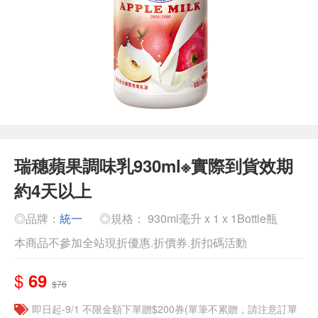
瑞穗蘋果調味乳930ml※實際到貨效期
約4天以上
◎品牌：
統一
◎規格： 930ml毫升 x 1 x 1Bottle瓶
本商品不參加全站現折優惠.折價券.折扣碼活動
$
69
$76
即日起-9/1 不限金額下單贈$200券(單筆不累贈，請注意訂單