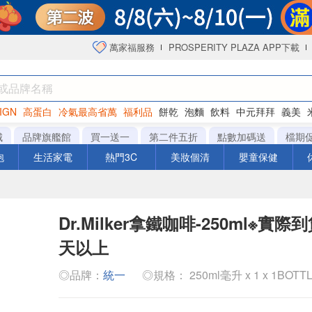
萬家福服務
PROSPERITY PLAZA APP下載
IGN
高蛋白
冷氣最高省萬
福利品
餅乾
泡麵
飲料
中元拜拜
義美
海苔
城
品牌旗艦館
買一送一
第二件五折
點數加碼送
檔期
泡
生活家電
熱門3C
美妝個清
嬰童保健
Dr.Milker拿鐵咖啡-250ml※實
天以上
◎品牌：
統一
◎規格： 250ml毫升 x 1 x 1BOTT