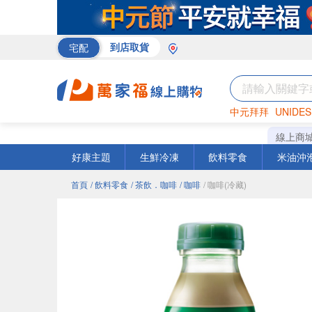
宅配
到店取貨
中元拜拜
UNIDES
巧克力
罐頭
咖啡
線上商
好康主題
生鮮冷凍
飲料零食
米油沖
首頁
/ 飲料零食
/ 茶飲．咖啡
/ 咖啡
/ 咖啡(冷藏)