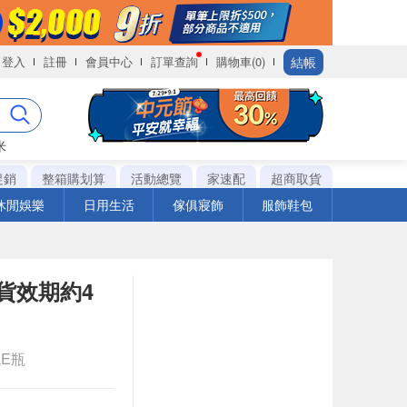
結帳
登入
註冊
會員中心
訂單查詢
購物車(0)
米
促銷
整箱購划算
活動總覽
家速配
超商取貨
休閒娛樂
日用生活
傢俱寢飾
服飾鞋包
際到貨效期約4
LE瓶