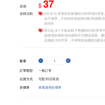
37
$
原價
促銷活動
8/8-8/10 單筆折扣後滿$2,000享9折(單
品不適用，不得與其他促銷活動/加價購/折
$2000
即日起-9/1 不限金額下單贈$200券(單
如使用折價券/折扣碼則不符贈送資格，
品滿$2,000可折，不得與其他優惠活動合
數量
訂單類型
一般訂單
出貨方式
宅配/到店取貨
折價券
查看適用折價券