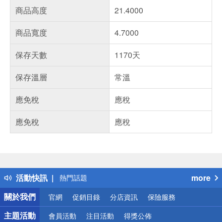
商品高度
21.4000
商品寬度
4.7000
保存天數
1170天
保存溫層
常溫
應免稅
應稅
應免稅
應稅
偏遠地區配送
詐騙網頁！請小心！
得獎公告
活動快訊
more
熱門話題
銀行優惠
關於我們
官網
促銷目錄
分店資訊
保險服務
偏遠地區配送
詐騙網頁！請小心！
主題活動
會員活動
注目活動
得獎公佈