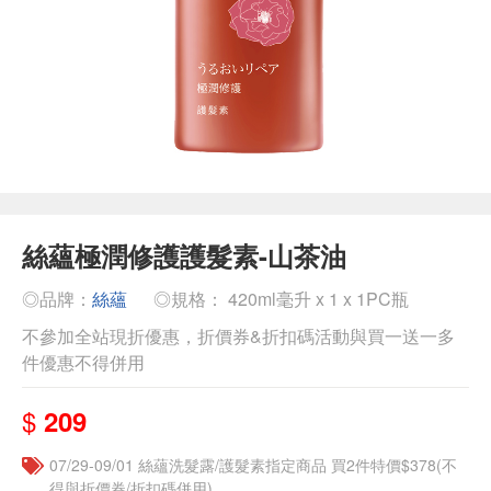
絲蘊極潤修護護髮素-山茶油
◎品牌：
絲蘊
◎規格： 420ml毫升 x 1 x 1PC瓶
不參加全站現折優惠，折價券&折扣碼活動與買一送一多
件優惠不得併用
$
209
07/29-09/01 絲蘊洗髮露/護髮素指定商品 買2件特價$378(不
得與折價券/折扣碼併用)