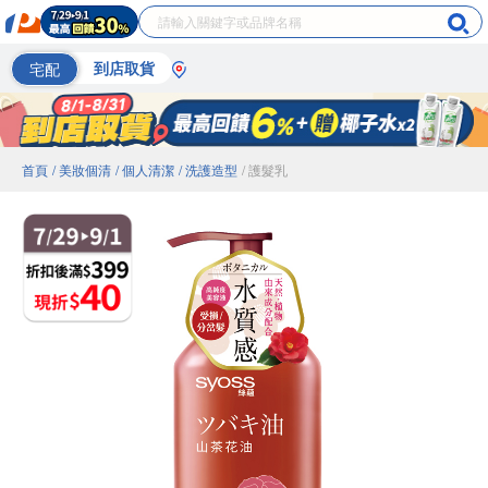
宅配
到店取貨
首頁
/ 美妝個清
/ 個人清潔
/ 洗護造型
/ 護髮乳