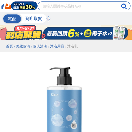
宅配
到店取貨
首頁
/ 美妝個清
/ 個人清潔
/ 沐浴用品
/ 沐浴乳