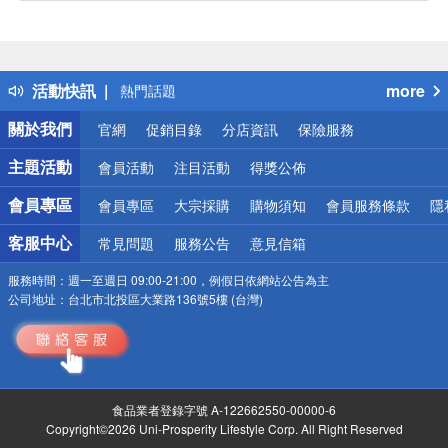
偏遠地區配送
詐騙網頁！請小心！
得獎公告
活動快訊
more
熱門話題
銀行優惠
關於我們
官網
促銷目錄
分店資訊
保險服務
偏遠地區配送
詐騙網頁！請小心！
主題活動
會員活動
注目活動
得獎公佈
會員專區
會員專區
大宗採購
購物須知
會員服務條款
隱
客服中心
常見問題
服務公告
意見信箱
服務時間：
週一至週日 09:00-21:00，例假日依網站公告為主
公司地址：
台北市北投區大業路136號5樓 (台灣)
食品業者登錄字號 A-122662550-00000-6
Copyright©2026 Uni-Prosperity Lifestyle Corp. All Right Reserved