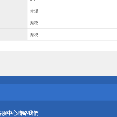
常溫
應稅
應稅
送
請小心！
送
客服中心
聯絡我們
請小心！