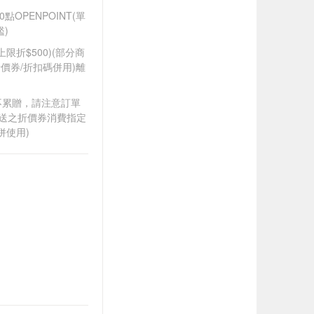
OPENPOINT(單
)
筆上限折$500)(部分商
價券/折扣碼併用)離
筆不累贈，請注意訂單
贈送之折價券消費指定
併使用)