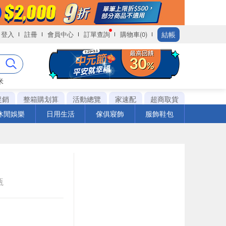
結帳
登入
註冊
會員中心
訂單查詢
購物車(0)
米
促銷
整箱購划算
活動總覽
家速配
超商取貨
休閒娛樂
日用生活
傢俱寢飾
服飾鞋包
瓶