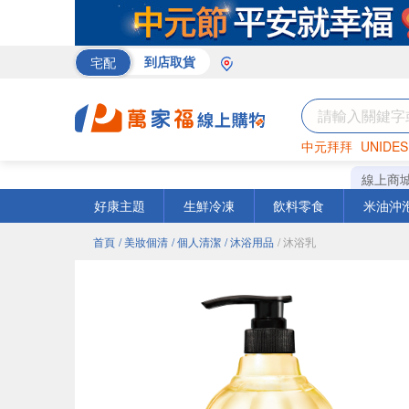
宅配
到店取貨
中元拜拜
UNIDES
巧克力
罐頭
咖啡
線上商
好康主題
生鮮冷凍
飲料零食
米油沖
首頁
/ 美妝個清
/ 個人清潔
/ 沐浴用品
/ 沐浴乳