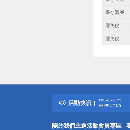
保存溫層
應免稅
應免稅
偏遠地區配
詐騙網頁！
得獎公告
活動快訊
熱門話題
銀行優惠
偏遠地區配
關於我們
主題活動
會員專區
詐騙網頁！