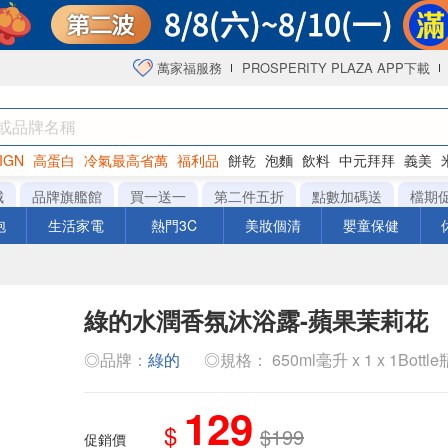
萬家福服務
PROSPERITY PLAZA APP下載
IGN
高蛋白
冷氣最高省萬
福利品
餅乾
泡麵
飲料
中元拜拜
義美
海苔
城
品牌旗艦館
買一送一
第二件五折
點數加碼送
檔期
泡
生活家電
熱門3C
美妝個清
嬰童保健
綠的水潤香氛沐浴露-蘋果茉莉花
◎品牌：
綠的
◎規格： 650ml毫升 x 1 x 1Bottle
129
$
$199
促銷價