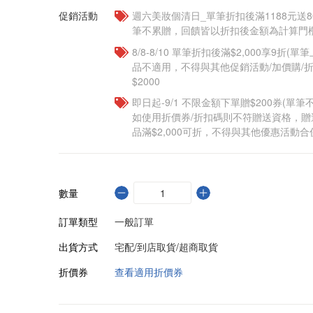
促銷活動
週六美妝個清日_單筆折扣後滿1188元送80點
筆不累贈，回饋皆以折扣後金額為計算門檻
8/8-8/10 單筆折扣後滿$2,000享9折(單
品不適用，不得與其他促銷活動/加價購/折
$2000
即日起-9/1 不限金額下單贈$200券(單
如使用折價券/折扣碼則不符贈送資格，
品滿$2,000可折，不得與其他優惠活動合
數量
訂單類型
一般訂單
出貨方式
宅配/到店取貨/超商取貨
折價券
查看適用折價券