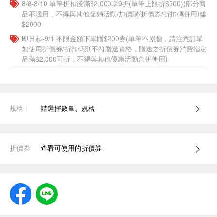
8/8-8/10 單筆折扣後滿$2,000享9折(單筆上限折$500)(部分商
品不適用，不得與其他促銷活動/加價購/折價券/折扣碼併用)離
$2000
即日起-9/1 不限金額下單贈$200券(單筆不累贈，請注意訂單
如使用折價券/折扣碼則不符贈送資格，贈送之折價券消費指定
品滿$2,000可折，不得與其他優惠活動合併使用)
規格：
請選擇數量、規格
折價券
查看可使用的折價券