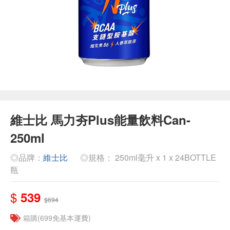
維士比 馬力夯Plus能量飲料Can-
250ml
◎品牌：
維士比
◎規格： 250ml毫升 x 1 x 24BOTTLE
瓶
$
539
$694
箱購(699免基本運費)