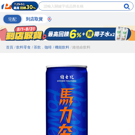
宅配
到店取貨
首頁
/ 飲料零食
/ 茶飲．咖啡
/ 機能飲料
/ 維他命飲料