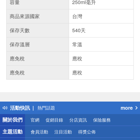
容量
250ml毫升
商品來源國家
台灣
保存天數
540天
保存溫層
常溫
應免稅
應稅
應免稅
應稅
偏遠地區配送
詐騙網頁！請小心！
得獎公告
活動快訊
more
熱門話題
銀行優惠
關於我們
官網
促銷目錄
分店資訊
保險服務
偏遠地區配送
詐騙網頁！請小心！
主題活動
會員活動
注目活動
得獎公佈