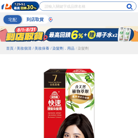
宅配
到店取貨
首頁
/ 美妝個清
/ 美妝保養
/ 染髮劑．用品
/ 染髮劑