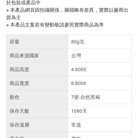
於包裝或產品中
※ 本產品網頁因拍攝關係，圖檔略有差異，實際以廠商出
貨為主
※ 本產品文案若有變動敬請參照實際商品為準
容量
80g克
商品來源國家
台灣
商品高度
4.6000
商品寬度
8.8000
顏色
7號-自然黑褐
保存天數
1080天
保存溫層
常溫