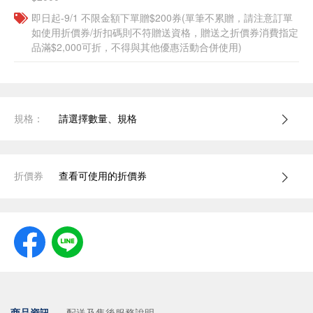
即日起-9/1 不限金額下單贈$200券(單筆不累贈，請注意訂單
如使用折價券/折扣碼則不符贈送資格，贈送之折價券消費指定
品滿$2,000可折，不得與其他優惠活動合併使用)
規格：
請選擇數量、規格
折價券
查看可使用的折價券
商品資訊
配送及售後服務說明