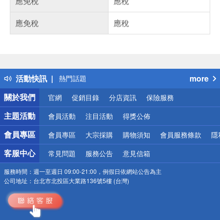
應免稅
應稅
應免稅
應稅
偏遠地區配送
詐騙網頁！請小心！
得獎公告
熱門話題
活動快訊
more
銀行優惠
偏遠地區配送
關於我們
官網
促銷目錄
分店資訊
保險服務
詐騙網頁！請小心！
主題活動
會員活動
注目活動
得獎公佈
會員專區
會員專區
大宗採購
購物須知
會員服務條款
隱
客服中心
常見問題
服務公告
意見信箱
服務時間：
週一至週日 09:00-21:00，例假日依網站公告為主
公司地址：
台北市北投區大業路136號5樓 (台灣)