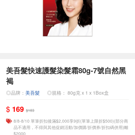
美吾髮快速護髮染髮霜80g-7號自然黑
褐
◎品牌：
美吾髮
◎規格： 80g克 x 1 x 1Box盒
$
169
$183
8/8-8/10 單筆折扣後滿$2,000享9折(單筆上限折$500)(部分商
品不適用，不得與其他促銷活動/加價購/折價券/折扣碼併用)離
$2000