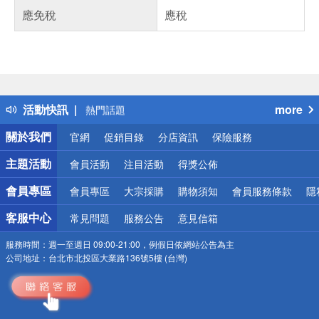
應免稅
應稅
偏遠地區配送
詐騙網頁！請小心！
得獎公告
活動快訊
more
熱門話題
銀行優惠
關於我們
官網
促銷目錄
分店資訊
保險服務
偏遠地區配送
詐騙網頁！請小心！
主題活動
會員活動
注目活動
得獎公佈
會員專區
會員專區
大宗採購
購物須知
會員服務條款
隱
客服中心
常見問題
服務公告
意見信箱
服務時間：
週一至週日 09:00-21:00，例假日依網站公告為主
公司地址：
台北市北投區大業路136號5樓 (台灣)