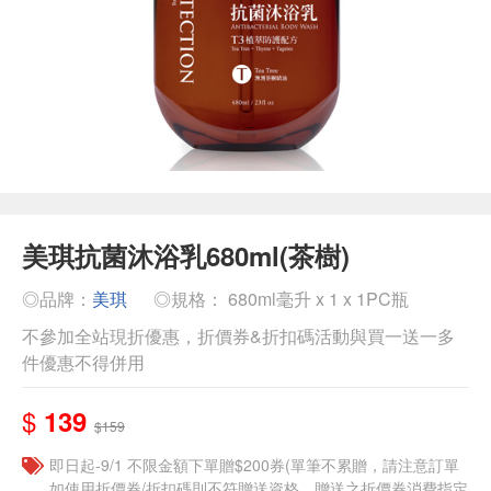
美琪抗菌沐浴乳680ml(茶樹)
◎品牌：
美琪
◎規格： 680ml毫升 x 1 x 1PC瓶
不參加全站現折優惠，折價券&折扣碼活動與買一送一多
件優惠不得併用
$
139
$159
即日起-9/1 不限金額下單贈$200券(單筆不累贈，請注意訂單
如使用折價券/折扣碼則不符贈送資格，贈送之折價券消費指定