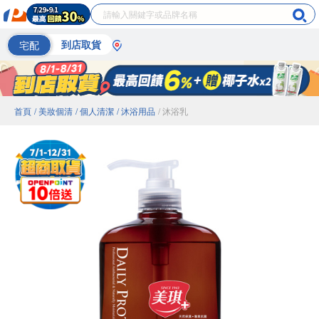
宅配
到店取貨
首頁
/ 美妝個清
/ 個人清潔
/ 沐浴用品
/ 沐浴乳