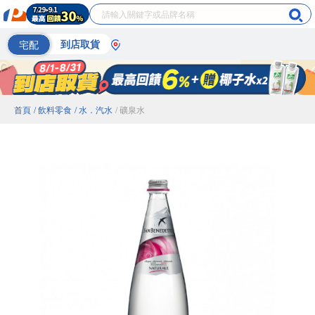
宅配
到店取貨
首頁
/ 飲料零食
/ 水．汽水
/ 礦泉水