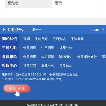
應免稅
應稅
偏遠地區配送
詐騙網頁！請小心！
活動快訊
more
得獎公告
熱門話題
關於我們
官網
促銷目錄
分店資訊
保險服務
銀行優惠
偏遠地區配送
主題活動
會員活動
注目活動
得獎公佈
詐騙網頁！請小心！
會員專區
會員專區
大宗採購
購物須知
會員服務條款
隱
客服中心
常見問題
服務公告
意見信箱
服務時間：
週一至週日 09:00-21:00，例假日依網站公告為主
公司地址：
台北市北投區大業路136號5樓 (台灣)
食品業者登錄字號 A-122662550-00000-6