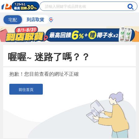
宅配
到店取貨
喔喔~ 迷路了嗎？？
抱歉！您目前查看的網址不正確
前往首頁
偏遠地區配送
詐騙網頁！請小心！
得獎公告
熱門話題