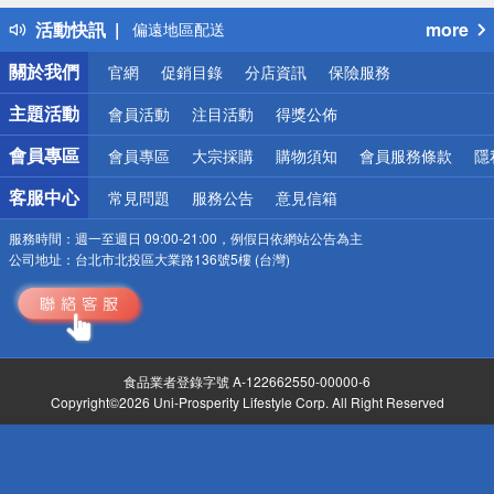
銀行優惠
活動快訊
more
偏遠地區配送
詐騙網頁！請小心！
關於我們
官網
促銷目錄
分店資訊
保險服務
主題活動
會員活動
注目活動
得獎公佈
會員專區
會員專區
大宗採購
購物須知
會員服務條款
隱
客服中心
常見問題
服務公告
意見信箱
服務時間：
週一至週日 09:00-21:00，例假日依網站公告為主
公司地址：
台北市北投區大業路136號5樓 (台灣)
食品業者登錄字號 A-122662550-00000-6
Copyright©2026 Uni-Prosperity Lifestyle Corp. All Right Reserved