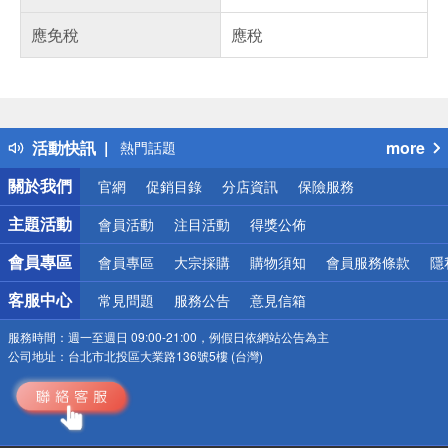
應免稅
應稅
偏遠地區配送
詐騙網頁！請小心！
得獎公告
活動快訊
more
熱門話題
銀行優惠
關於我們
官網
促銷目錄
分店資訊
保險服務
偏遠地區配送
詐騙網頁！請小心！
主題活動
會員活動
注目活動
得獎公佈
會員專區
會員專區
大宗採購
購物須知
會員服務條款
隱
客服中心
常見問題
服務公告
意見信箱
服務時間：
週一至週日 09:00-21:00，例假日依網站公告為主
公司地址：
台北市北投區大業路136號5樓 (台灣)