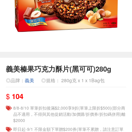
義美榛果巧克力酥片(黑可可)280g
◎品牌：
義美
◎規格： 280g克 x 1 x 1Bag包
$
104
8/8-8/10 單筆折扣後滿$2,000享9折(單筆上限折$500)(部分商
品不適用，不得與其他促銷活動/加價購/折價券/折扣碼併用)離
$2000
即日起-9/1 不限金額下單贈$200券(單筆不累贈，請注意訂單