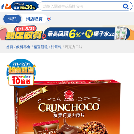
宅配
到店取貨
首頁
/ 飲料零食
/ 精選餅乾
/ 甜餅乾
/ 巧克力口味