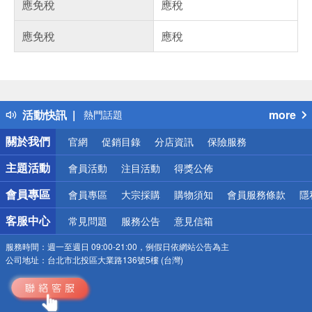
應免稅
應稅
應免稅
應稅
偏遠地區配送
詐騙網頁！請小心！
得獎公告
活動快訊
more
熱門話題
銀行優惠
關於我們
官網
促銷目錄
分店資訊
保險服務
偏遠地區配送
詐騙網頁！請小心！
主題活動
會員活動
注目活動
得獎公佈
會員專區
會員專區
大宗採購
購物須知
會員服務條款
隱
客服中心
常見問題
服務公告
意見信箱
服務時間：
週一至週日 09:00-21:00，例假日依網站公告為主
公司地址：
台北市北投區大業路136號5樓 (台灣)