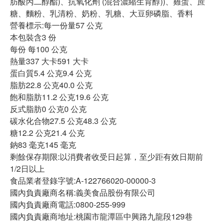
肪酸丙二醇酯)、抗氧化劑 (混合濃縮生育醇))、雞蛋、蔗
糖、麵粉、乳清粉、奶粉、乳糖、大豆卵磷脂、香料
營養標示:每一份量57 公克
本包裝含3 份
每份 每100 公克
熱量337 大卡591 大卡
蛋白質5.4 公克9.4 公克
脂肪22.8 公克40.0 公克
飽和脂肪11.2 公克19.6 公克
反式脂肪0 公克0 公克
碳水化合物27.5 公克48.3 公克
糖12.2 公克21.4 公克
鈉83 毫克145 毫克
剩餘保存期限:以消費者收受日起算，至少距有效日期前
1/2日以上
食品業者登錄字號:A-122766020-00000-3
國內負責廠商名稱:義美食品股份有限公司
國內負責廠商電話:0800-255-999
國內負責廠商地址:桃園市龍潭區中興路九龍段129巷