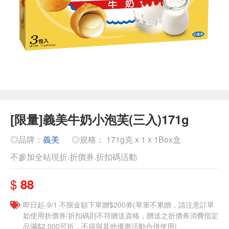
[限量]義美牛奶小泡芙(三入)171g
◎品牌：
義美
◎規格： 171g克 x 1 x 1Box盒
不參加全站現折.折價券.折扣碼活動
$
88
即日起-9/1 不限金額下單贈$200券(單筆不累贈，請注意訂單
如使用折價券/折扣碼則不符贈送資格，贈送之折價券消費指定
品滿$2,000可折，不得與其他優惠活動合併使用)