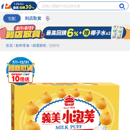
宅配
到店取貨
首頁
/ 飲料零食
/ 精選餅乾
/ 甜餅乾