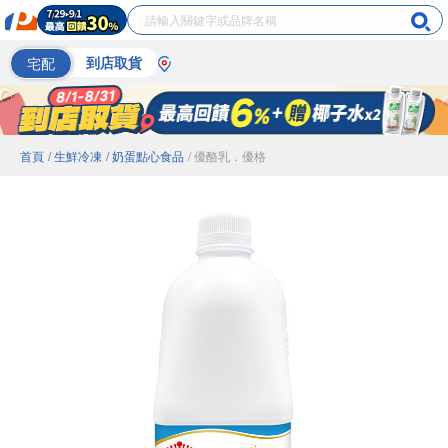
宅配
到店取貨
首頁
/ 生鮮冷凍
/ 奶蛋點心食品
/ 優酪乳．優格