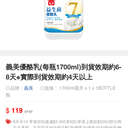
義美優酪乳(每瓶1700ml)到貨效期約6-
8天※實際到貨效期約4天以上
◎品牌：
義美
◎規格： 1700ml毫升 x 1 x 1BOTTLE
瓶
$
119
$132
8/8-8/10 單筆折扣後滿$2,000享9折(單筆上限折$500)(部分商
品不適用，不得與其他促銷活動/加價購/折價券/折扣碼併用)離