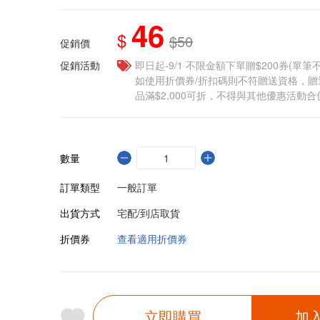
46
$
$50
促銷價
促銷活動
即日起-9/1 不限金額下單贈$200券(單
如使用折價券/折扣碼則不符贈送資格，
品滿$2,000可折，不得與其他優惠活動合
數量
訂單類型
一般訂單
出貨方式
宅配/到店取貨
折價券
查看適用折價券
立即購買
加