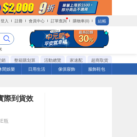
結帳
登入
註冊
會員中心
訂單查詢
購物車(0)
米
促銷
整箱購划算
活動總覽
家速配
超商取貨
休閒娛樂
日用生活
傢俱寢飾
服飾鞋包
※實際到貨效
LE瓶