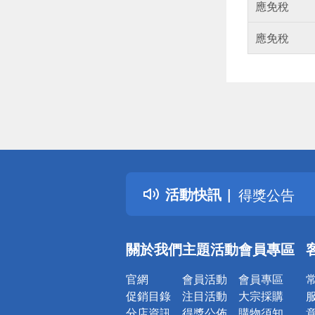
應免稅
應免稅
偏遠地區配
詐騙網頁！
得獎公告
活動快訊
熱門話題
銀行優惠
偏遠地區配
關於我們
主題活動
會員專區
詐騙網頁！
官網
會員活動
會員專區
促銷目錄
注目活動
大宗採購
分店資訊
得獎公佈
購物須知