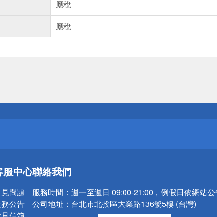
應稅
應稅
送
請小心！
送
客服中心
聯絡我們
請小心！
常見問題
服務時間：
週一至週日 09:00-21:00，例假日依網站
服務公告
公司地址：
台北市北投區大業路136號5樓 (台灣)
意見信箱