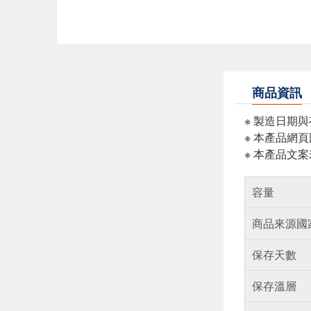
商品資訊
※ 製造日期
※ 本產品網
※ 本產品文
容量
商品來源國
保存天數
保存溫層