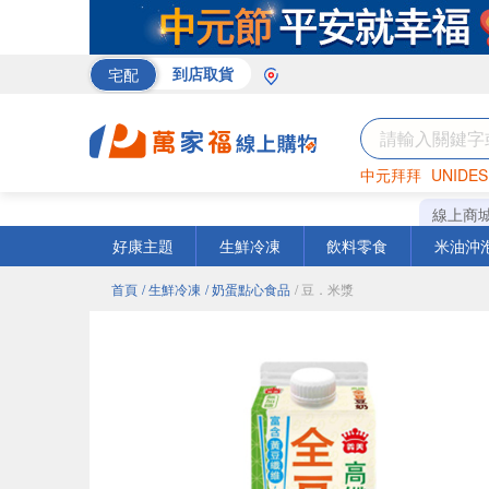
宅配
到店取貨
中元拜拜
UNIDES
巧克力
罐頭
咖啡
線上商
好康主題
生鮮冷凍
飲料零食
米油沖
首頁
/ 生鮮冷凍
/ 奶蛋點心食品
/ 豆．米漿