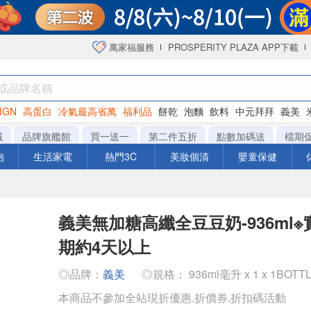
萬家福服務
PROSPERITY PLAZA APP下載
IGN
高蛋白
冷氣最高省萬
福利品
餅乾
泡麵
飲料
中元拜拜
義美
海苔
城
品牌旗艦館
買一送一
第二件五折
點數加碼送
檔期
泡
生活家電
熱門3C
美妝個清
嬰童保健
義美無加糖高纖全豆豆奶-936ml
期約4天以上
◎品牌：
義美
◎規格： 936ml毫升 x 1 x 1BOTT
本商品不參加全站現折優惠.折價券.折扣碼活動