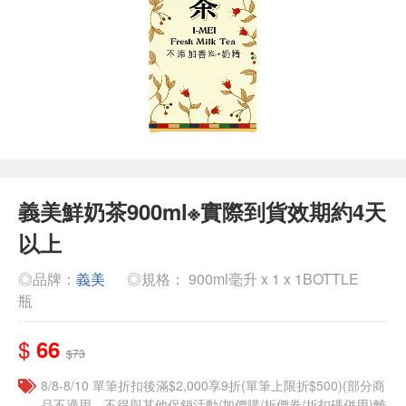
義美鮮奶茶900ml※實際到貨效期約4天
以上
◎品牌：
義美
◎規格： 900ml毫升 x 1 x 1BOTTLE
瓶
$
66
$73
8/8-8/10 單筆折扣後滿$2,000享9折(單筆上限折$500)(部分商
品不適用，不得與其他促銷活動/加價購/折價券/折扣碼併用)離