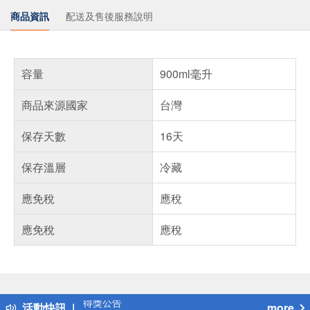
商品資訊
配送及售後服務說明
容量
900ml毫升
商品來源國家
台灣
保存天數
16天
保存溫層
冷藏
應免稅
應稅
應免稅
應稅
偏遠地區配送
詐騙網頁！請小心！
得獎公告
活動快訊
more
熱門話題