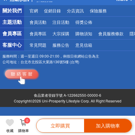
銀行優惠
關於我們
官網
促銷目錄
分店資訊
保險服務
偏遠地區配送
詐騙網頁！請小心！
主題活動
會員活動
注目活動
得獎公佈
會員專區
會員專區
大宗採購
購物須知
會員服務條款
隱
客服中心
常見問題
服務公告
意見信箱
服務時間：
週一至週日 09:00-21:00，例假日依網站公告為主
公司地址：
台北市北投區大業路136號5樓 (台灣)
食品業者登錄字號 A-122662550-00000-6
Copyright©2026 Uni-Prosperity Lifestyle Corp. All Right Reserved
0
立即購買
加入購物車
收藏
購物車