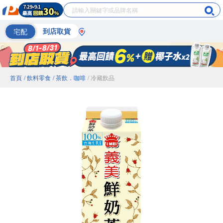
宅配
到店取貨
首頁
/ 飲料零食
/ 茶飲．咖啡
/ 冷藏飲品