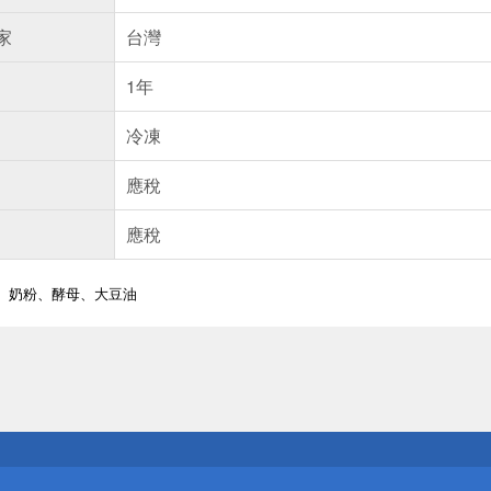
家
台灣
1年
冷凍
應稅
應稅
、奶粉、酵母、大豆油
送
請小心！