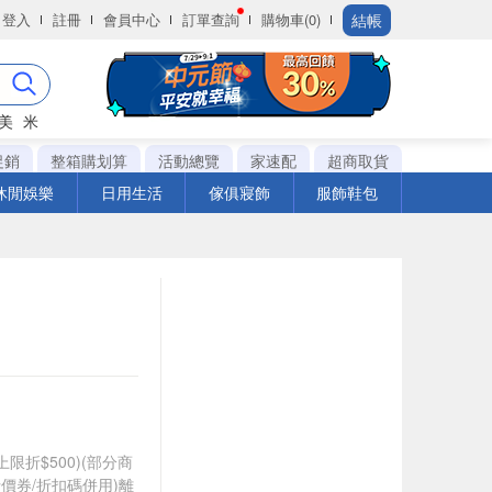
結帳
登入
註冊
會員中心
訂單查詢
購物車(0)
美
米
促銷
整箱購划算
活動總覽
家速配
超商取貨
休閒娛樂
日用生活
傢俱寢飾
服飾鞋包
筆上限折$500)(部分商
價券/折扣碼併用)離