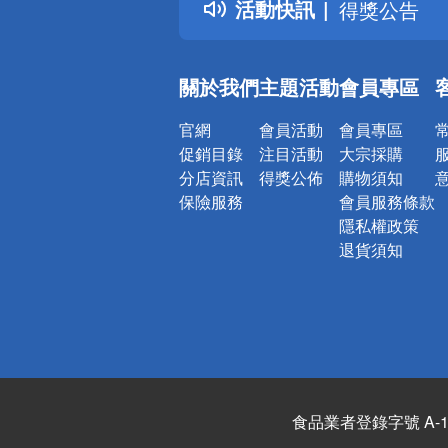
活動快訊
熱門話題
銀行優惠
偏遠地區配
關於我們
主題活動
會員專區
詐騙網頁！
官網
會員活動
會員專區
促銷目錄
注目活動
大宗採購
分店資訊
得獎公佈
購物須知
保險服務
會員服務條款
隱私權政策
退貨須知
食品業者登錄字號 A-122