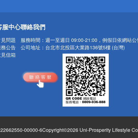
送
客服中心
聯絡我們
請小心！
常見問題
服務時間：
週一至週日 09:00-21:00，例假日依網站
服務公告
公司地址：
台北市北投區大業路136號5樓 (台灣)
意見信箱
662550-00000-6
Copyright©2026 Uni-Prosperity Lifestyle Co