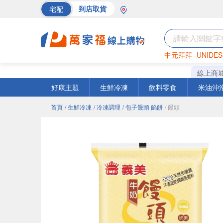
宅配
到店取貨
中元拜拜
UNIDES
巧克力
罐頭
海苔
線上商
好康主題
生鮮冷凍
飲料零食
米油沖
首頁
/ 生鮮冷凍
/ 冷凍調理
/ 包子饅頭 餡餅
/ 饅頭