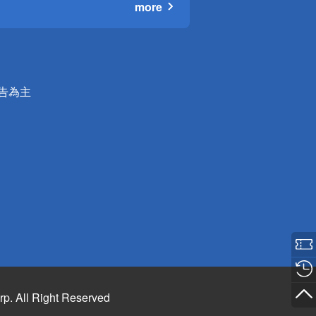
more
公告為主
rp. All Right Reserved