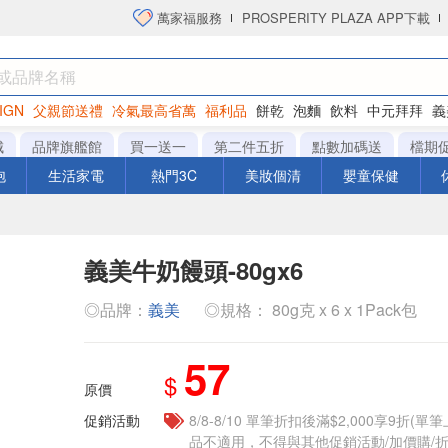
萬家福服務
PROSPERITY PLAZA APP下載
IGN
父親節送禮
冷氣最高省萬
福利品
餅乾
泡麵
飲料
中元拜拜
義
洋芋片
城
品牌旗艦館
買一送一
第二件五折
點數加碼送
檔期
泡
生活家電
熱門3C
美妝個清
嬰童保健
義美牛奶饅頭-80gx6
◎品牌：
義美
◎規格： 80g克 x 6 x 1Pack包
57
$
原價
促銷活動
8/8-8/10 單筆折扣後滿$2,000享9折(單
品不適用，不得與其他促銷活動/加價購/折