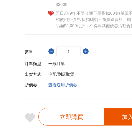
$2000
即日起-9/1 不限金額下單贈$200券(單
如使用折價券/折扣碼則不符贈送資格，
品滿$2,000可折，不得與其他優惠活動合
數量
訂單類型
一般訂單
出貨方式
宅配/到店取貨
折價券
查看適用折價券
立即購買
加