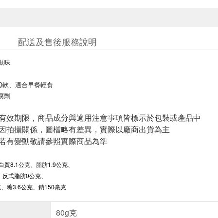
配送及售後服務說明
滋味
Q軟、適合早餐輕食
腐劑
與有效期限，商品成分與適用注意事項皆標示於包裝或產品中
頁因拍攝關係，圖檔略有差異，實際以廠商出貨為主
案若有變動敬請參照實際商品為準
白質8.1公克、脂肪1.9公克、
、反式脂肪0公克、
、糖3.6公克、鈉150毫克
80g克