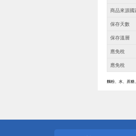
商品來源國
保存天數
保存溫層
應免稅
應免稅
麵粉、水、蔗糖
偏遠地區配
詐騙網頁！
得獎公告