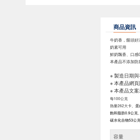
商品資訊
牛奶香，饅頭好
奶素可用
鮮奶飄香、口感
本產品不添加防
※ 製造日期
※ 本產品網
※ 本產品文
每100公克
熱量262大卡
、
蛋
飽和脂肪0.9公克
碳水化合物53公克
容量