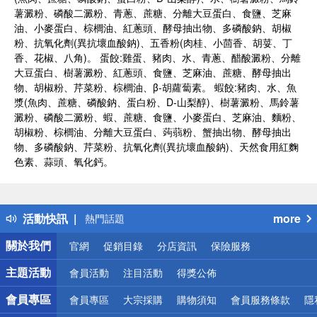
薯澱粉、磷酸二澱粉、青蔥、蔗糖、分離大豆蛋白、食鹽、芝麻
油、小麥蛋白、棕櫚油、紅蔥頭、酵母抽出物、多磷酸鈉、胡椒
粉、抗氧化劑(異抗壞血酸鈉)、五香粉(肉桂、小茴香、胡荽、丁
香、花椒、八角)。 蛋餃:雞蛋、豬肉、水、青蔥、醋酸澱粉、分離
大豆蛋白、樹薯澱粉、紅蔥頭、食鹽、芝麻油、蔗糖、酵母抽出
物、胡椒粉、芹菜粉、棕櫚油、β-胡蘿蔔素。 蝦餃:豬肉、水、魚
漿(魚肉、蔗糖、磷酸鈉、蛋白粉、D-山梨醇)、樹薯澱粉、馬鈴薯
澱粉、磷酸二澱粉、蝦、蔗糖、食鹽、小麥蛋白、芝麻油、麵粉、
胡椒粉、棕櫚油、分離大豆蛋白、蒟蒻粉、蟹抽出物、酵母抽出
物、多磷酸鈉、芹菜粉、抗氧化劑(異抗壞血酸鈉)、天然食用紅麴
色素、蒜頭、氧化鈣。
偏遠地區配送
詐騙網頁！請小心！
得獎公告
活動快訊
more
熱門話題
銀行優惠
關於我們
官網
促銷目錄
分店資訊
保險服務
偏遠地區配送
詐騙網頁！請小心！
主題活動
會員活動
注目活動
得獎公佈
會員專區
會員專區
大宗採購
購物須知
會員服務條款
隱