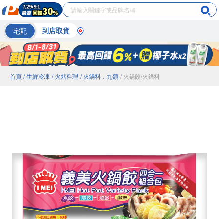
宅配
到店取貨
首頁
/ 生鮮冷凍
/ 火烤料理
/ 火鍋料．丸類
/ 火鍋餃/火鍋料