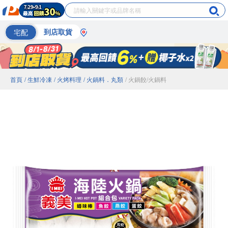
宅配
到店取貨
首頁
/ 生鮮冷凍
/ 火烤料理
/ 火鍋料．丸類
/ 火鍋餃/火鍋料