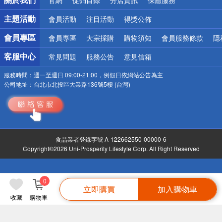
主題活動
會員活動
注目活動
得獎公佈
會員專區
會員專區
大宗採購
購物須知
會員服務條款
隱
客服中心
常見問題
服務公告
意見信箱
服務時間：
週一至週日 09:00-21:00，例假日依網站公告為主
公司地址：
台北市北投區大業路136號5樓 (台灣)
食品業者登錄字號 A-122662550-00000-6
Copyright©2026 Uni-Prosperity Lifestyle Corp. All Right Reserved
0
立即購買
加入購物車
收藏
購物車