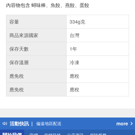
內容物包含 蟳味棒、魚餃、燕餃、蛋餃
容量
334g克
商品來源國家
台灣
保存天數
1年
保存溫層
冷凍
應免稅
應稅
應免稅
應稅
偏遠地區配送
詐騙網頁！請小心！
得獎公告
熱門話題
銀行優惠
活動快訊
more
偏遠地區配送
詐騙網頁！請小心！
關於我們
官網
促銷目錄
分店資訊
保險服務