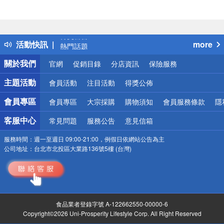
偏遠地區配送
詐騙網頁！請小心！
得獎公告
活動快訊
more
熱門話題
銀行優惠
關於我們
官網
促銷目錄
分店資訊
保險服務
偏遠地區配送
詐騙網頁！請小心！
主題活動
會員活動
注目活動
得獎公佈
會員專區
會員專區
大宗採購
購物須知
會員服務條款
隱
客服中心
常見問題
服務公告
意見信箱
服務時間：
週一至週日 09:00-21:00，例假日依網站公告為主
公司地址：
台北市北投區大業路136號5樓 (台灣)
食品業者登錄字號 A-122662550-00000-6
Copyright©2026 Uni-Prosperity Lifestyle Corp. All Right Reserved