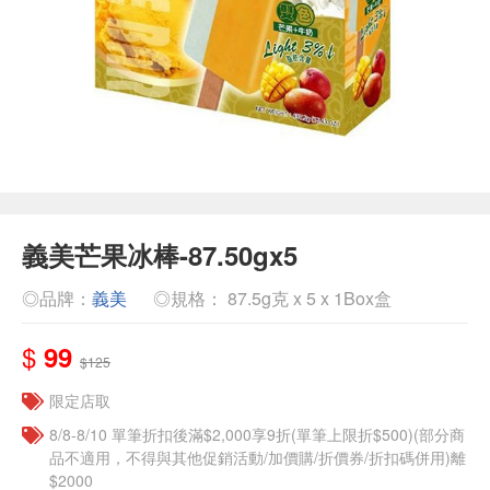
義美芒果冰棒-87.50gx5
◎品牌：
義美
◎規格： 87.5g克 x 5 x 1Box盒
$
99
$125
限定店取
8/8-8/10 單筆折扣後滿$2,000享9折(單筆上限折$500)(部分商
品不適用，不得與其他促銷活動/加價購/折價券/折扣碼併用)離
$2000