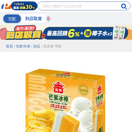
宅配
到店取貨
首頁
/ 生鮮冷凍
/ 冰品
/ 冰淇淋 雪糕