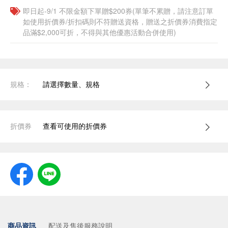
即日起-9/1 不限金額下單贈$200券(單筆不累贈，請注意訂單
如使用折價券/折扣碼則不符贈送資格，贈送之折價券消費指定
品滿$2,000可折，不得與其他優惠活動合併使用)
規格：
請選擇數量、規格
折價券
查看可使用的折價券
商品資訊
配送及售後服務說明