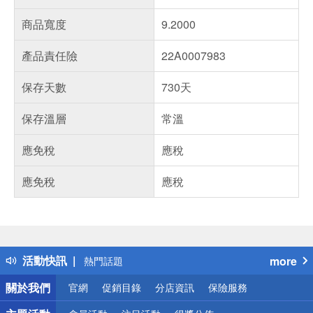
商品寬度
9.2000
產品責任險
22A0007983
保存天數
730天
保存溫層
常溫
應免稅
應稅
應免稅
應稅
偏遠地區配送
詐騙網頁！請小心！
得獎公告
活動快訊
more
熱門話題
銀行優惠
關於我們
官網
促銷目錄
分店資訊
保險服務
偏遠地區配送
詐騙網頁！請小心！