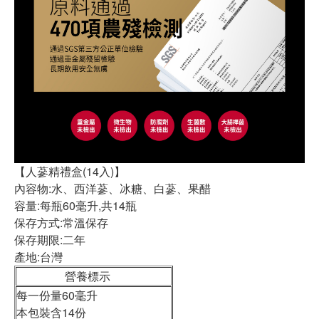
【人蔘精禮盒(14入)】
內容物:水、西洋蔘、冰糖、白蔘、果醋
容量:每瓶60毫升,共14瓶
保存方式:常溫保存
保存期限:二年
產地:台灣
營養標示
每一份量60毫升
本包裝含14份