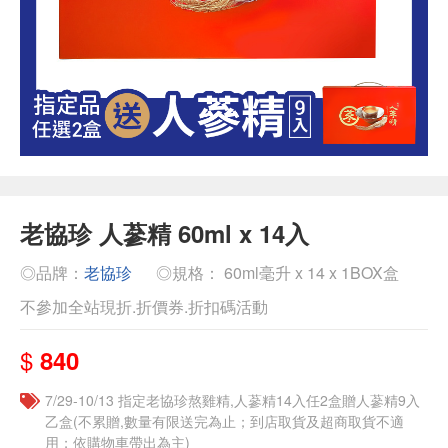
老協珍 人蔘精 60ml x 14入
◎品牌：
老協珍
◎規格： 60ml毫升 x 14 x 1BOX盒
不參加全站現折.折價券.折扣碼活動
$
840
7/29-10/13 指定老協珍熬雞精,人蔘精14入任2盒贈人蔘精9入
乙盒(不累贈,數量有限送完為止；到店取貨及超商取貨不適
用；依購物車帶出為主)