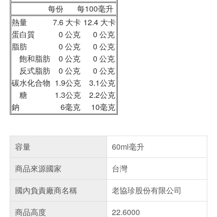
每份 每100毫升
熱量
7.6 大卡
12.4 大卡
蛋白質
0 公克
0 公克
脂肪
0 公克
0 公克
飽和脂肪
0 公克
0 公克
反式脂肪
0 公克
0 公克
碳水化合物
1.9公克
3.1公克
糖
1.3公克
2.2公克
鈉
6毫克
10毫克
容量
60ml毫升
商品來源國家
台灣
國內負責廠商名稱
老協珍股份有限公司
商品高度
22.6000