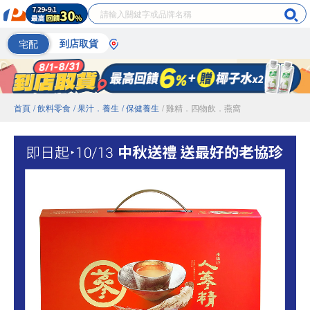
宅配
到店取貨
首頁
/ 飲料零食
/ 果汁．養生
/ 保健養生
/ 雞精．四物飲．燕窩