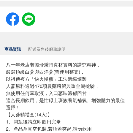
商品資訊
配送及售後服務說明
八十年老店老協珍秉持真材實料的講究精神，
嚴選頂級白蔘與西洋蔘(皆使用整支)，
以祖傳複方「快火慢煎」工法濃縮煉製，
人蔘原料通過470項農藥殘留與重金屬檢驗，
無使用任何萃取液，入口蔘味濃郁回甘！
適合長期飲用，是忙碌上班族養氣補氣、增強體力的最佳
選擇！
【人蔘精禮盒(14入)】
1、開瓶後請立即飲用完畢
2、產品為真空包裝,若瓶蓋突起,請勿飲用