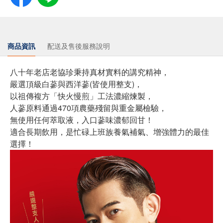
商品資訊
配送及售後服務說明
八十年老店老協珍秉持真材實料的講究精神，
嚴選頂級白蔘與西洋蔘(皆使用整支)，
以祖傳複方「快火慢煎」工法濃縮煉製，
人蔘原料通過470項農藥殘留與重金屬檢驗，
無使用任何萃取液，入口蔘味濃郁回甘！
適合長期飲用，是忙碌上班族養氣補氣、增強體力的最佳
選擇！