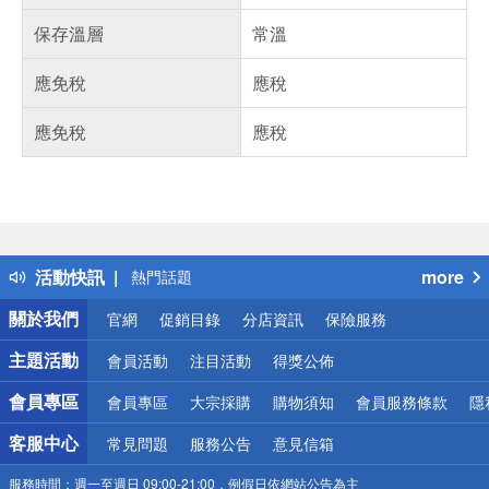
保存溫層
常溫
應免稅
應稅
應免稅
應稅
偏遠地區配送
詐騙網頁！請小心！
得獎公告
活動快訊
more
熱門話題
銀行優惠
關於我們
官網
促銷目錄
分店資訊
保險服務
偏遠地區配送
詐騙網頁！請小心！
主題活動
會員活動
注目活動
得獎公佈
會員專區
會員專區
大宗採購
購物須知
會員服務條款
隱
客服中心
常見問題
服務公告
意見信箱
服務時間：
週一至週日 09:00-21:00，例假日依網站公告為主