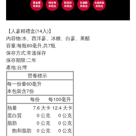
【人蔘精禮盒(14入)】
內容物:水、西洋蔘、冰糖、白蔘、果醋
容量:每瓶60毫升,共7瓶
保存方式:常溫保存
保存期限:二年
產地:台灣
營養標示
每一份量60毫升
本包裝含7份
每份 每100毫升
熱量
7.6 大卡
12.4 大卡
蛋白質
0 公克
0 公克
脂肪
0 公克
0 公克
飽和脂肪
0 公克
0 公克