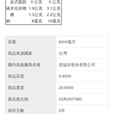
反式脂肪
0 公克
0 公克
碳水化合物
1.9公克
3.1公克
糖
1.3公克
2.2公克
鈉
6毫克
10毫克
容量
60ml毫升
商品來源國家
台灣
國內負責廠商名稱
老協珍股份有限公司
商品高度
4.9000
商品寬度
20.8000
產品責任險
22A0007983
保存天數
2年