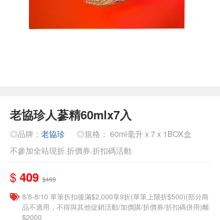
老協珍人蔘精60mlx7入
◎品牌：
老協珍
◎規格： 60ml毫升 x 7 x 1BOX盒
不參加全站現折.折價券.折扣碼活動
$
409
$469
8/8-8/10 單筆折扣後滿$2,000享9折(單筆上限折$500)(部分商
品不適用，不得與其他促銷活動/加價購/折價券/折扣碼併用)離
$2000