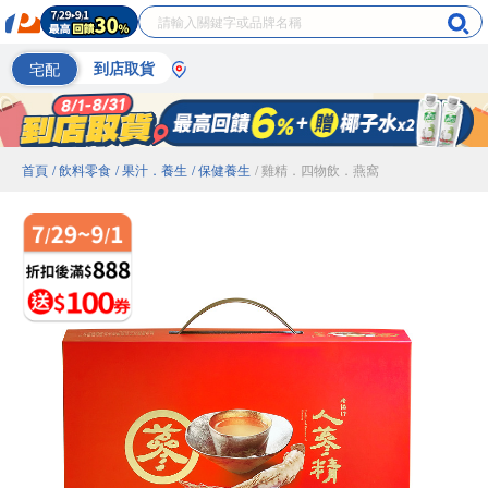
宅配
到店取貨
首頁
/ 飲料零食
/ 果汁．養生
/ 保健養生
/ 雞精．四物飲．燕窩