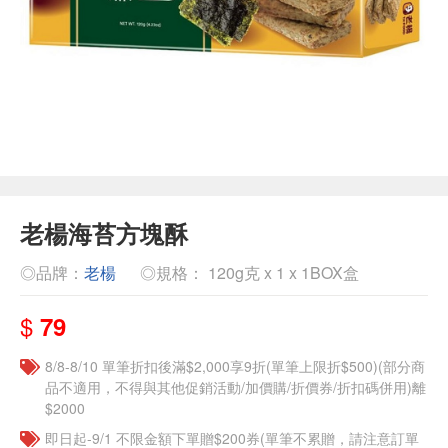
老楊海苔方塊酥
◎品牌：
老楊
◎規格： 120g克 x 1 x 1BOX盒
$
79
8/8-8/10 單筆折扣後滿$2,000享9折(單筆上限折$500)(部分商
品不適用，不得與其他促銷活動/加價購/折價券/折扣碼併用)離
$2000
即日起-9/1 不限金額下單贈$200券(單筆不累贈，請注意訂單