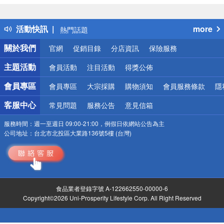
詐騙網頁！請小心！
得獎公告
活動快訊
more
熱門話題
銀行優惠
關於我們
官網
促銷目錄
分店資訊
保險服務
偏遠地區配送
詐騙網頁！請小心！
主題活動
會員活動
注目活動
得獎公佈
會員專區
會員專區
大宗採購
購物須知
會員服務條款
隱
客服中心
常見問題
服務公告
意見信箱
服務時間：
週一至週日 09:00-21:00，例假日依網站公告為主
公司地址：
台北市北投區大業路136號5樓 (台灣)
食品業者登錄字號 A-122662550-00000-6
Copyright©2026 Uni-Prosperity Lifestyle Corp. All Right Reserved