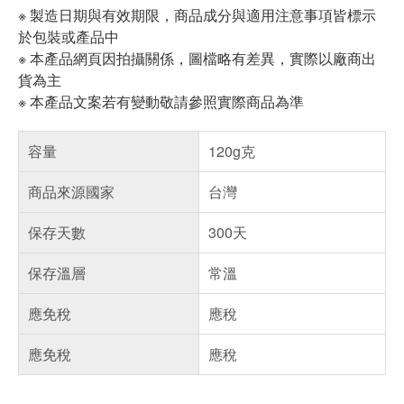
※ 製造日期與有效期限，商品成分與適用注意事項皆標示
於包裝或產品中
※ 本產品網頁因拍攝關係，圖檔略有差異，實際以廠商出
貨為主
※ 本產品文案若有變動敬請參照實際商品為準
容量
120g克
商品來源國家
台灣
保存天數
300天
保存溫層
常溫
應免稅
應稅
應免稅
應稅
偏遠地區配送