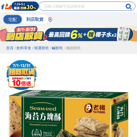
宅配
到店取貨
首頁
/ 飲料零食
/ 精選餅乾
/ 鹹餅乾
/ 纖維餅乾