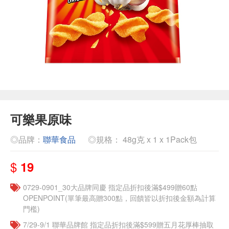
可樂果原味
◎品牌：
聯華食品
◎規格： 48g克 x 1 x 1Pack包
$
19
0729-0901_30大品牌同慶 指定品折扣後滿$499贈60點
OPENPOINT(單筆最高贈300點，回饋皆以折扣後金額為計算
門檻)
7/29-9/1 聯華品牌館 指定品折扣後滿$599贈五月花厚棒抽取