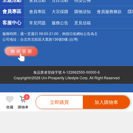
會員專區
會員專區
大宗採購
購物須知
會員服務條款
隱
客服中心
常見問題
服務公告
意見信箱
服務時間：
週一至週日 09:00-21:00，例假日依網站公告為主
公司地址：
台北市北投區大業路136號5樓 (台灣)
食品業者登錄字號 A-122662550-00000-6
Copyright©2026 Uni-Prosperity Lifestyle Corp. All Right Reserved
0
立即購買
加入購物車
收藏
購物車