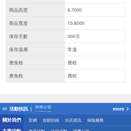
商品高度
6.7000
商品寬度
15.8000
保存天數
300天
保存溫層
常溫
應免稅
應稅
應免稅
應稅
偏遠地區配送
詐騙網頁！請小心！
得獎公告
活動快訊
more
熱門話題
銀行優惠
關於我們
官網
促銷目錄
分店資訊
保險服務
偏遠地區配送
詐騙網頁！請小心！
主題活動
會員活動
注目活動
得獎公佈