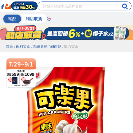
宅配
到店取貨
首頁
/ 飲料零食
/ 精選餅乾
/ 鹹餅乾
/ 點心零食