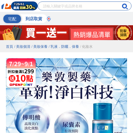
宅配
到店取貨
首頁
/ 美妝個清
/ 美妝保養
/ 乳液．防曬．保養
/ 化妝水