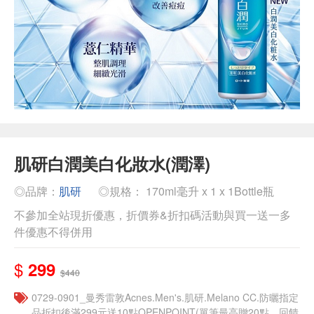
肌研白潤美白化妝水(潤澤)
◎品牌：
肌研
◎規格： 170ml毫升 x 1 x 1Bottle瓶
不參加全站現折優惠，折價券&折扣碼活動與買一送一多
件優惠不得併用
$
299
$440
0729-0901_曼秀雷敦Acnes.Men's.肌研.Melano CC.防曬指定
品折扣後滿299元送10點OPENPOINT(單筆最高贈20點，回饋