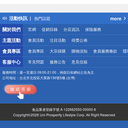
偏遠地區配送
詐騙網頁！請小心！
得獎公告
活動快訊
more
熱門話題
銀行優惠
關於我們
官網
促銷目錄
分店資訊
保險服務
偏遠地區配送
詐騙網頁！請小心！
主題活動
會員活動
注目活動
得獎公佈
會員專區
會員專區
大宗採購
購物須知
會員服務條款
隱
客服中心
常見問題
服務公告
意見信箱
服務時間：
週一至週日 09:00-21:00，例假日依網站公告為主
公司地址：
台北市北投區大業路136號5樓 (台灣)
食品業者登錄字號 A-122662550-00000-6
Copyright©2026 Uni-Prosperity Lifestyle Corp. All Right Reserved