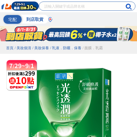
宅配
到店取貨
首頁
/ 美妝個清
/ 美妝保養
/ 乳液．防曬．保養
/ 面膜．乳霜