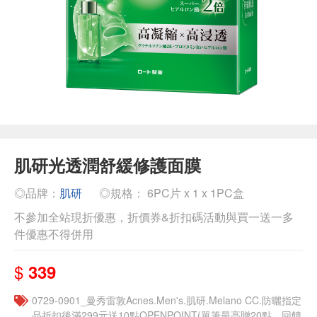
肌研光透潤舒緩修護面膜
◎品牌：
肌研
◎規格： 6PC片 x 1 x 1PC盒
不參加全站現折優惠，折價券&折扣碼活動與買一送一多
件優惠不得併用
$
339
0729-0901_曼秀雷敦Acnes.Men's.肌研.Melano CC.防曬指定
品折扣後滿299元送10點OPENPOINT(單筆最高贈20點，回饋