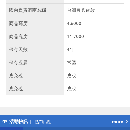
國內負責廠商名稱
台灣曼秀雷敦
商品高度
4.9000
商品寬度
11.7000
保存天數
4年
保存溫層
常溫
應免稅
應稅
應免稅
應稅
偏遠地區配送
詐騙網頁！請小心！
得獎公告
活動快訊
more
熱門話題
銀行優惠