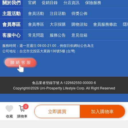
關於我們
官網
促銷目錄
分店資訊
保險服務
偏遠地區配送
詐騙網頁！請小心！
主題活動
會員活動
注目活動
得獎公佈
會員專區
會員專區
大宗採購
購物須知
會員服務條款
隱
客服中心
常見問題
服務公告
意見信箱
服務時間：
週一至週日 09:00-21:00，例假日依網站公告為主
公司地址：
台北市北投區大業路136號5樓 (台灣)
食品業者登錄字號 A-122662550-00000-6
Copyright©2026 Uni-Prosperity Lifestyle Corp. All Right Reserved
0
立即購買
加入購物車
收藏
購物車