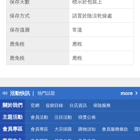
保存天數
標示於包裝上
保存方式
請置於陰涼乾燥處
保存溫層
常溫
應免稅
應稅
應免稅
應稅
偏遠地區配送
詐騙網頁！請小心！
得獎公告
活動快訊
more
熱門話題
銀行優惠
關於我們
官網
促銷目錄
分店資訊
保險服務
偏遠地區配送
詐騙網頁！請小心！
主題活動
會員活動
注目活動
得獎公佈
會員專區
會員專區
大宗採購
購物須知
會員服務條款
隱