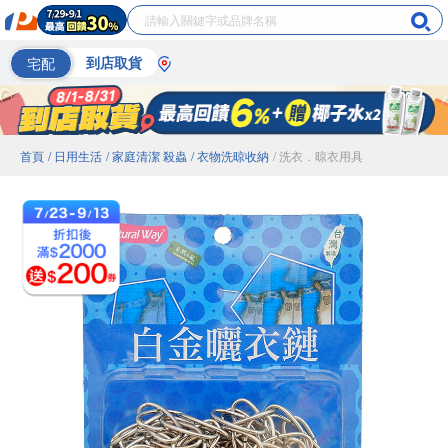
宅配
到店取貨
首頁
/ 日用生活
/ 家庭清潔 殺蟲
/ 衣物洗晾收納
/ 洗衣．晾衣用具