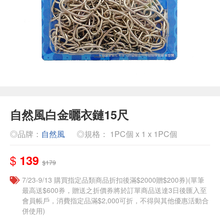
自然風白金曬衣鏈15尺
◎品牌：
自然風
◎規格： 1PC個 x 1 x 1PC個
$
139
$179
7/23-9/13 購買指定品類商品折扣後滿$2000贈$200券)(單筆
最高送$600券，贈送之折價券將於訂單商品送達3日後匯入至
會員帳戶，消費指定品滿$2,000可折，不得與其他優惠活動合
併使用)