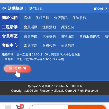
得獎公告
活動快訊
more
熱門話題
銀行優惠
關於我們
官網
促銷目錄
分店資訊
保險服務
偏遠地區配送
詐騙網頁！請小心！
主題活動
會員活動
注目活動
得獎公佈
會員專區
會員專區
大宗採購
購物須知
會員服務條款
隱
客服中心
常見問題
服務公告
意見信箱
服務時間：
週一至週日 09:00-21:00，例假日依網站公告為主
公司地址：
台北市北投區大業路136號5樓 (台灣)
食品業者登錄字號 A-122662550-00000-6
Copyright©2026 Uni-Prosperity Lifestyle Corp. All Right Reserved
0