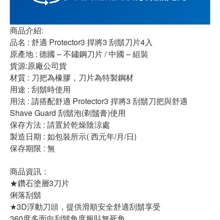
商品介紹:
品名 : 舒適 Protector3 捍將3 刮鬍刀片4入
原產地 : 德國 – 不鏽鋼刀片 / 中國 – 組裝
貨源:原廠公司貨
材質 : 刀把為橡膠，刀片為特製鋼材
用途 : 刮鬍時使用
用法 : 請搭配舒適 Protector3 捍將3 刮鬍刀把與舒適
Shave Guard 刮鬍泡(剃鬚膏)使用
保存方法 : 請置於乾燥陰涼處
製造日期 : 如包裝所示( 西元年/月/日)
保存期限 : 無
商品資訊：
★鑽石塗層3刀片
俐落刮鬍
★3D浮動刀頭，提供滑順安全舒適刮鬍享受
360度多面向刮鬍角度服貼無死角