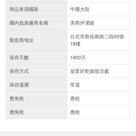
商品來源國家
中國大陸
國內負責廠商名稱
美商伊潔維
台北市敦化南路二段65號
製造商地址
18樓
保存天數
1800天
保存方式
放置於乾燥陰涼處
保存溫層
常溫
應免稅
應稅
應免稅
應稅
偏遠地區配送
詐騙網頁！請小心！