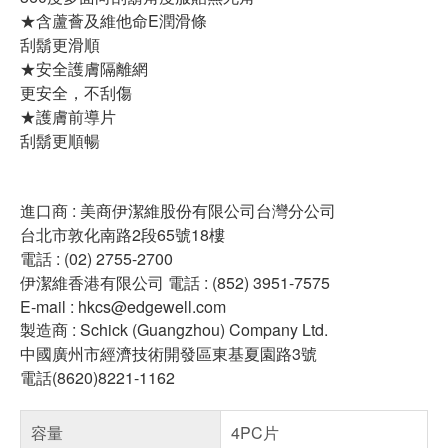
★含蘆薈及維他命E潤滑條
刮鬍更滑順
★安全護膚隔離網
更安全，不刮傷
★護膚前導片
刮鬍更順暢
進口商 : 美商伊潔維股份有限公司台灣分公司
台北市敦化南路2段65號18樓
電話 : (02) 2755-2700
伊潔維香港有限公司 電話 : (852) 3951-7575
E-mail : hkcs@edgewell.com
製造商 : Schick (Guangzhou) Company Ltd.
中國廣州市經濟技術開發區東基夏園路3號
電話(8620)8221-1162
容量
4PC片