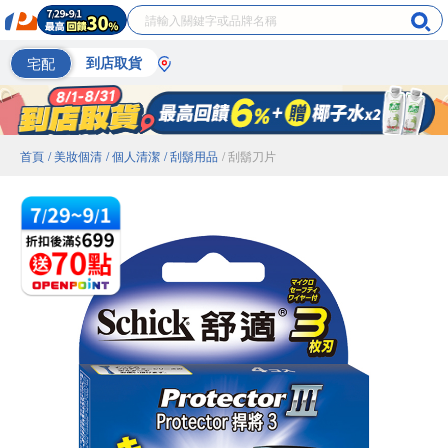
宅配
到店取貨
首頁
/ 美妝個清
/ 個人清潔
/ 刮鬍用品
/ 刮鬍刀片