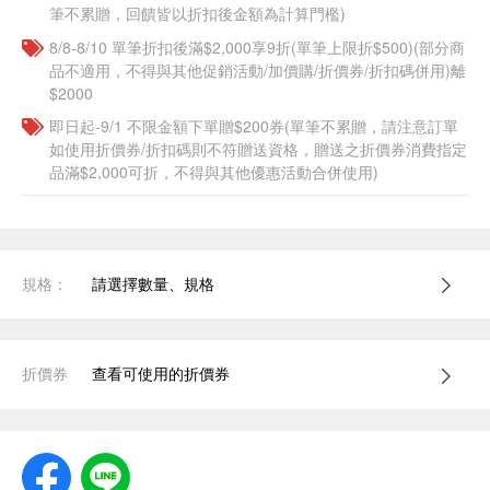
筆不累贈，回饋皆以折扣後金額為計算門檻)
8/8-8/10 單筆折扣後滿$2,000享9折(單筆上限折$500)(部分商
品不適用，不得與其他促銷活動/加價購/折價券/折扣碼併用)離
$2000
即日起-9/1 不限金額下單贈$200券(單筆不累贈，請注意訂單
如使用折價券/折扣碼則不符贈送資格，贈送之折價券消費指定
品滿$2,000可折，不得與其他優惠活動合併使用)
規格：
請選擇數量、規格
折價券
查看可使用的折價券