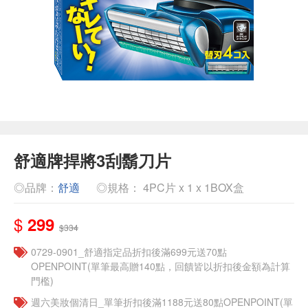
舒適牌捍將3刮鬍刀片
◎品牌：
舒適
◎規格： 4PC片 x 1 x 1BOX盒
$
299
$334
0729-0901_舒適指定品折扣後滿699元送70點
OPENPOINT(單筆最高贈140點，回饋皆以折扣後金額為計算
門檻)
週六美妝個清日_單筆折扣後滿1188元送80點OPENPOINT(單