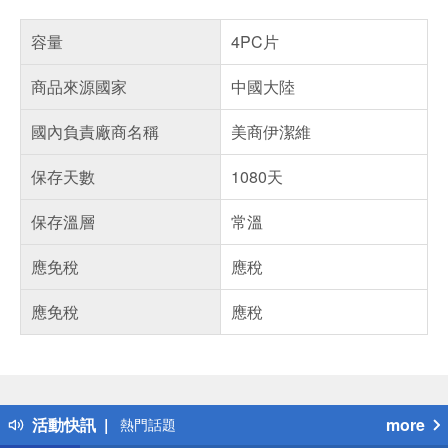
容量
4PC片
商品來源國家
中國大陸
國內負責廠商名稱
美商伊潔維
保存天數
1080天
保存溫層
常溫
應免稅
應稅
應免稅
應稅
偏遠地區配送
詐騙網頁！請小心！
得獎公告
活動快訊
more
熱門話題
銀行優惠