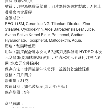
貨源:原廠公司貨
材質：刀把為橡膠及塑膠，刀片為特製鋼材製成，刀片上
凝膠盒內含凝膠
凝膠成分：
PEG-115M, Ceramide NG, Titanium Dioxide, Zinc
Stearate, Cyclodextrin, Aloe Barbadensis Leaf Juice,
Avena Sativa Kernel Flour, Panthenol, Sodium
Hyaluronate, Tocopherol, Maltodextrin, Aqua.
用途：刮鬍時使用
用法：請搭配舒適水次元 5 刮鬍刀把與舒適 HYDRO 水次
元刮鬍露(剃鬚啫喱泡) 使用，舒適水次元全系列刀把也適
用 (水次元全能除外)
保存方法：使用後請沖洗乾淨，並置於乾燥陰涼處
規格：刀片四片
淨重量：31克
製造日期：如包裝所示(西元年/月/日)
保存期限：3年
商品資訊：