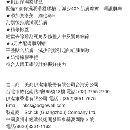
★創新保濕凝膠盒
配備7 個保濕潤滑凝膠槽 ，減少40%肌膚摩擦、呵護肌膚
★添加賽洛美、維他命E
刮鬍後持續滋潤肌膚
★精修掀蓋
輕鬆去除難刮死角及修整人中及鬢角細節
★5刀片配備順刮鰭
平整貼合肌膚，減少刮鬍引起的紅腫刺激
★防滑橡膠手把
符合人體工學設計好握好使力
進口商：美商伊潔維股份有限公司台灣分公司
台北市敦化南路2段65號18樓 電話: (02) 2755-2700
伊潔維香港有限公司 電話：(852)3951-7575
Email：hkcs@edgewell.com
製造商：Schick (Guangzhou) Company Ltd.
中國廣州市經濟技術開發區東基夏園路３號
電話(8620)8221-1162