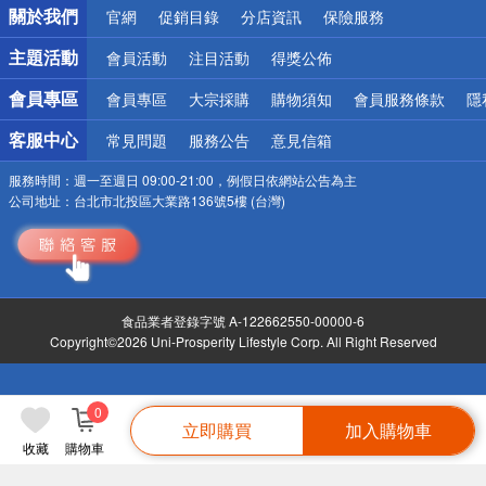
關於我們
官網
促銷目錄
分店資訊
保險服務
偏遠地區配送
詐騙網頁！請小心！
主題活動
會員活動
注目活動
得獎公佈
會員專區
會員專區
大宗採購
購物須知
會員服務條款
隱
客服中心
常見問題
服務公告
意見信箱
服務時間：
週一至週日 09:00-21:00，例假日依網站公告為主
公司地址：
台北市北投區大業路136號5樓 (台灣)
食品業者登錄字號 A-122662550-00000-6
Copyright©2026 Uni-Prosperity Lifestyle Corp. All Right Reserved
0
立即購買
加入購物車
收藏
購物車