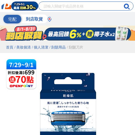
宅配
到店取貨
首頁
/ 美妝個清
/ 個人清潔
/ 刮鬍用品
/ 刮鬍刀片