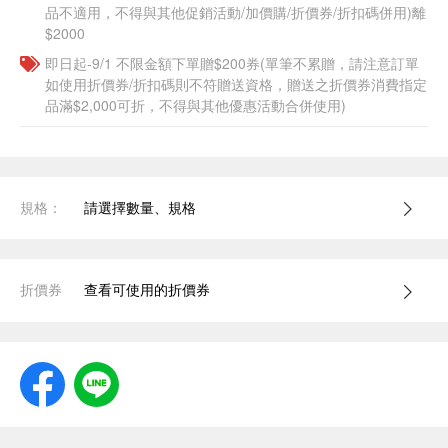
品不適用，不得與其他促銷活動/加價購/折價券/折扣碼併用)離
$2000
即日起-9/1 不限金額下單贈$200券(單筆不累贈，請注意訂單
如使用折價券/折扣碼則不符贈送資格，贈送之折價券消費指定
品滿$2,000可折，不得與其他優惠活動合併使用)
規格：
請選擇數量、規格
折價券
查看可使用的折價券