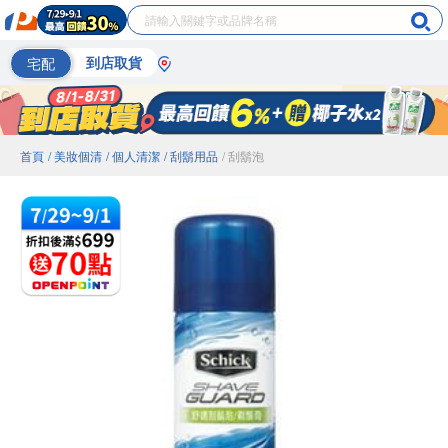
宅配
到店取貨
首頁
/ 美妝個清
/ 個人清潔
/ 刮鬍用品
/ 刮鬍泡