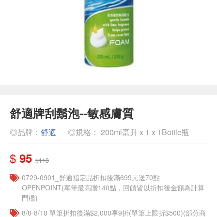
舒適牌刮鬍泡--敏感膚質
◎品牌：
舒適
◎規格： 200ml毫升 x 1 x 1Bottle瓶
$
95
$113
0729-0901_舒適指定品折扣後滿699元送70點
OPENPOINT(單筆最高贈140點，回饋皆以折扣後金額為計算
門檻)
8/8-8/10 單筆折扣後滿$2,000享9折(單筆上限折$500)(部分商