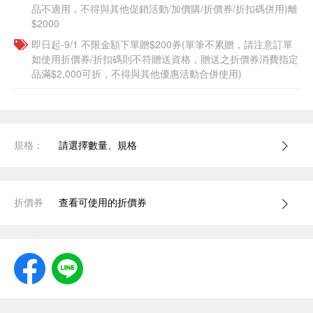
品不適用，不得與其他促銷活動/加價購/折價券/折扣碼併用)離
$2000
即日起-9/1 不限金額下單贈$200券(單筆不累贈，請注意訂單
如使用折價券/折扣碼則不符贈送資格，贈送之折價券消費指定
品滿$2,000可折，不得與其他優惠活動合併使用)
規格：
請選擇數量、規格
折價券
查看可使用的折價券