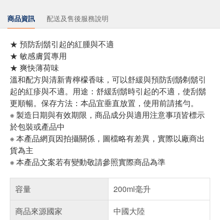
商品資訊
配送及售後服務說明
★ 預防刮鬍引起的紅腫與不適
★ 敏感膚質專用
★ 爽快薄荷味
溫和配方與清新青檸檬香味，可以舒緩與預防刮鬍∕剃鬍引
起的紅疹與不適。用途：舒緩刮鬍時引起的不適，使刮鬍
更順暢。保存方法：本品宜垂直放置，使用前請搖勻。
※ 製造日期與有效期限，商品成分與適用注意事項皆標示
於包裝或產品中
※ 本產品網頁因拍攝關係，圖檔略有差異，實際以廠商出
貨為主
※ 本產品文案若有變動敬請參照實際商品為準
容量
200ml毫升
商品來源國家
中國大陸