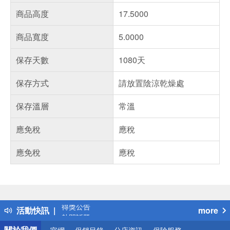
商品高度
17.5000
商品寬度
5.0000
保存天數
1080天
保存方式
請放置陰涼乾燥處
保存溫層
常溫
應免稅
應稅
應免稅
應稅
偏遠地區配送
詐騙網頁！請小心！
得獎公告
活動快訊
more
熱門話題
銀行優惠
關於我們
官網
促銷目錄
分店資訊
保險服務