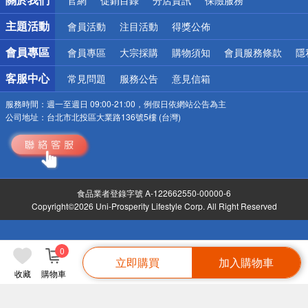
偏遠地區配送
詐騙網頁！請小心！
主題活動
會員活動
注目活動
得獎公佈
會員專區
會員專區
大宗採購
購物須知
會員服務條款
隱
客服中心
常見問題
服務公告
意見信箱
服務時間：
週一至週日 09:00-21:00，例假日依網站公告為主
公司地址：
台北市北投區大業路136號5樓 (台灣)
食品業者登錄字號 A-122662550-00000-6
Copyright©2026 Uni-Prosperity Lifestyle Corp. All Right Reserved
0
立即購買
加入購物車
收藏
購物車