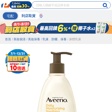
宅配
到店取貨
首頁
/ 美妝個清
/ 美妝保養
/ 乳液．防曬．保養
/ 身體乳液