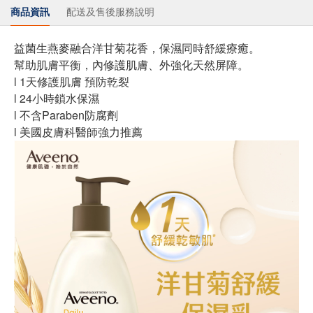
商品資訊
配送及售後服務說明
益菌生燕麥融合洋甘菊花香，保濕同時舒緩療癒。
幫助肌膚平衡，內修護肌膚、外強化天然屏障。
l 1天修護肌膚 預防乾裂
l 24小時鎖水保濕
l 不含Paraben防腐劑
l 美國皮膚科醫師強力推薦