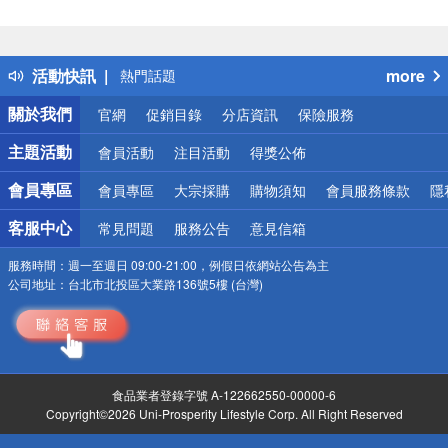
偏遠地區配送
詐騙網頁！請小心！
得獎公告
活動快訊
more
熱門話題
銀行優惠
關於我們
官網
促銷目錄
分店資訊
保險服務
偏遠地區配送
詐騙網頁！請小心！
主題活動
會員活動
注目活動
得獎公佈
會員專區
會員專區
大宗採購
購物須知
會員服務條款
隱
客服中心
常見問題
服務公告
意見信箱
服務時間：
週一至週日 09:00-21:00，例假日依網站公告為主
公司地址：
台北市北投區大業路136號5樓 (台灣)
食品業者登錄字號 A-122662550-00000-6
Copyright©2026 Uni-Prosperity Lifestyle Corp. All Right Reserved