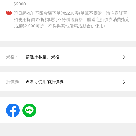
$2000
即日起-9/1 不限金額下單贈$200券(單筆不累贈，請注意訂單
如使用折價券/折扣碼則不符贈送資格，贈送之折價券消費指定
品滿$2,000可折，不得與其他優惠活動合併使用)
規格：
請選擇數量、規格
折價券
查看可使用的折價券