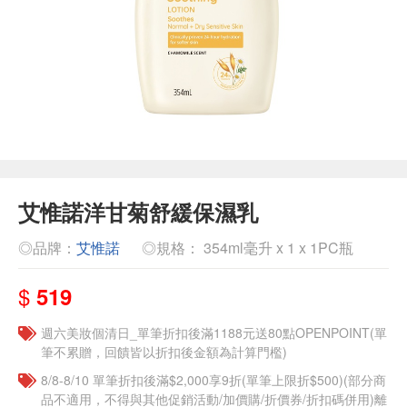
艾惟諾洋甘菊舒緩保濕乳
◎品牌：
艾惟諾
◎規格： 354ml毫升 x 1 x 1PC瓶
$
519
週六美妝個清日_單筆折扣後滿1188元送80點OPENPOINT(單
筆不累贈，回饋皆以折扣後金額為計算門檻)
8/8-8/10 單筆折扣後滿$2,000享9折(單筆上限折$500)(部分商
品不適用，不得與其他促銷活動/加價購/折價券/折扣碼併用)離