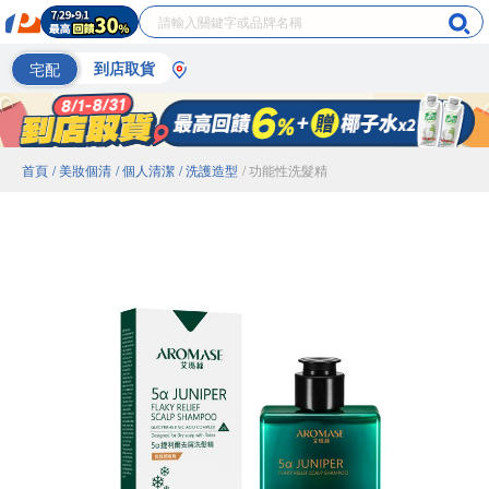
宅配
到店取貨
首頁
/ 美妝個清
/ 個人清潔
/ 洗護造型
/ 功能性洗髮精