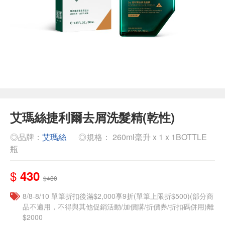
艾瑪絲捷利爾去屑洗髮精(乾性)
◎品牌：
艾瑪絲
◎規格： 260ml毫升 x 1 x 1BOTTLE
瓶
$
430
$480
8/8-8/10 單筆折扣後滿$2,000享9折(單筆上限折$500)(部分商
品不適用，不得與其他促銷活動/加價購/折價券/折扣碼併用)離
$2000