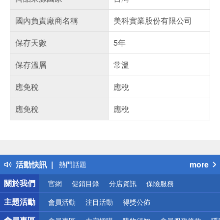
國內負責廠商名稱
美科實業股份有限公司
保存天數
5年
保存溫層
常溫
應免稅
應稅
應免稅
應稅
偏遠地區配送
詐騙網頁！請小心！
得獎公告
活動快訊
more
熱門話題
銀行優惠
關於我們
官網
促銷目錄
分店資訊
保險服務
偏遠地區配送
詐騙網頁！請小心！
主題活動
會員活動
注目活動
得獎公佈