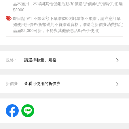
品不適用，不得與其他促銷活動/加價購/折價券/折扣碼併用)離
$2000
即日起-9/1 不限金額下單贈$200券(單筆不累贈，請注意訂單
如使用折價券/折扣碼則不符贈送資格，贈送之折價券消費指定
品滿$2,000可折，不得與其他優惠活動合併使用)
規格：
請選擇數量、規格
折價券
查看可使用的折價券