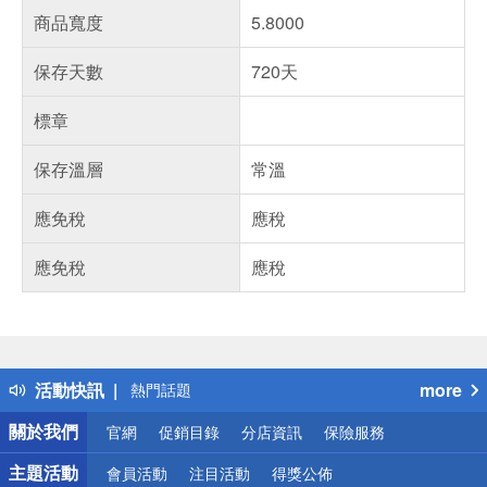
商品寬度
5.8000
保存天數
720天
標章
保存溫層
常溫
應免稅
應稅
應免稅
應稅
偏遠地區配送
詐騙網頁！請小心！
得獎公告
活動快訊
more
熱門話題
銀行優惠
關於我們
官網
促銷目錄
分店資訊
保險服務
偏遠地區配送
詐騙網頁！請小心！
主題活動
會員活動
注目活動
得獎公佈