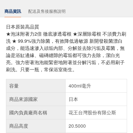
商品資訊
配送及售後服務說明
日本原裝高品質
★泡沫附著力2倍 徹底滲透霉根 ★深層除霉根 不須費力刷
洗 ★ 99.9%強力除菌，有效降低過敏源 新開發殺菌漂白
成分，能迅速滲入頑垢內部、分解並去除污垢及霉菌，無
論是浴缸邊緣、磁磚縫隙的霉垢都可強力去除，潔白光
亮。強力密著泡泡能緊密地附著並分解污垢，不必用刷子
刷洗。只要一瓶，常保浴室衛生。
容量
400ml毫升
商品來源國家
日本
國內負責廠商名稱
花王台灣股份有限公斯
商品高度
20.5000