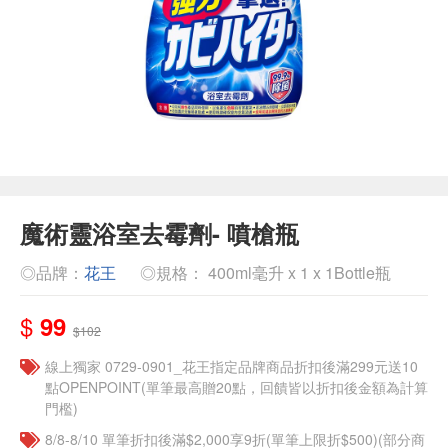
魔術靈浴室去霉劑- 噴槍瓶
◎品牌：
花王
◎規格： 400ml毫升 x 1 x 1Bottle瓶
$
99
$102
線上獨家 0729-0901_花王指定品牌商品折扣後滿299元送10
點OPENPOINT(單筆最高贈20點，回饋皆以折扣後金額為計算
門檻)
8/8-8/10 單筆折扣後滿$2,000享9折(單筆上限折$500)(部分商