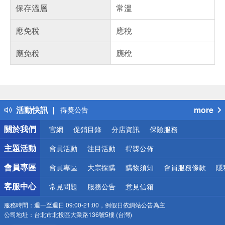
保存溫層
常溫
應免稅
應稅
應免稅
應稅
偏遠地區配送
詐騙網頁！請小心！
得獎公告
活動快訊
more
熱門話題
銀行優惠
關於我們
官網
促銷目錄
分店資訊
保險服務
偏遠地區配送
詐騙網頁！請小心！
主題活動
會員活動
注目活動
得獎公佈
會員專區
會員專區
大宗採購
購物須知
會員服務條款
隱
客服中心
常見問題
服務公告
意見信箱
服務時間：
週一至週日 09:00-21:00，例假日依網站公告為主
公司地址：
台北市北投區大業路136號5樓 (台灣)