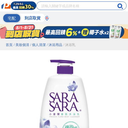
宅配
到店取貨
首頁
/ 美妝個清
/ 個人清潔
/ 沐浴用品
/ 沐浴乳