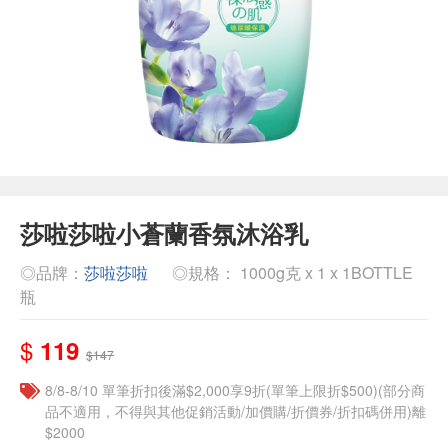
莎啦莎啦小蒼蘭香氛沐浴乳
◎品牌：
莎啦莎啦
◎規格： 1000g克 x 1 x 1BOTTLE
瓶
$
119
$147
8/8-8/10 單筆折扣後滿$2,000享9折(單筆上限折$500)(部分商
品不適用，不得與其他促銷活動/加價購/折價券/折扣碼併用)離
$2000