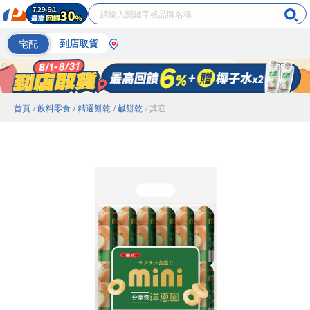
宅配
到店取貨
首頁
/ 飲料零食
/ 精選餅乾
/ 鹹餅乾
/ 其它