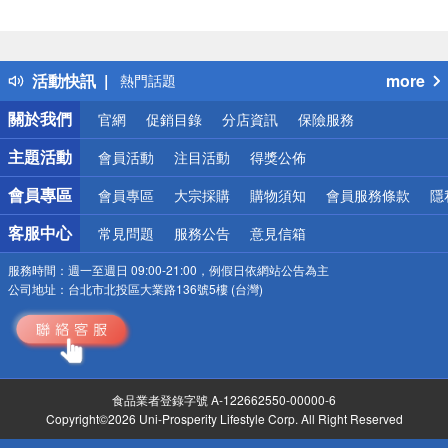
偏遠地區配送
詐騙網頁！請小心！
得獎公告
活動快訊
more
熱門話題
銀行優惠
關於我們
官網
促銷目錄
分店資訊
保險服務
偏遠地區配送
詐騙網頁！請小心！
主題活動
會員活動
注目活動
得獎公佈
會員專區
會員專區
大宗採購
購物須知
會員服務條款
隱
客服中心
常見問題
服務公告
意見信箱
服務時間：
週一至週日 09:00-21:00，例假日依網站公告為主
公司地址：
台北市北投區大業路136號5樓 (台灣)
食品業者登錄字號 A-122662550-00000-6
Copyright©2026 Uni-Prosperity Lifestyle Corp. All Right Reserved