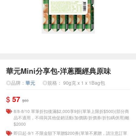
華元Mini分享包-洋蔥圈經典原味
◎品牌：
華元
◎規格： 90g克 x 1 x 1Bag包
$
57
$60
8/8-8/10 單筆折扣後滿$2,000享9折(單筆上限折$500)(部分商
品不適用，不得與其他促銷活動/加價購/折價券/折扣碼併用)離
$2000
即日起-9/1 不限金額下單贈$200券(單筆不累贈，請注意訂單