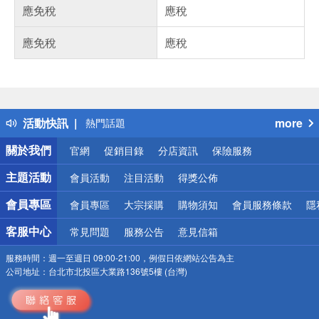
應免稅
應稅
應免稅
應稅
偏遠地區配送
詐騙網頁！請小心！
得獎公告
活動快訊
more
熱門話題
銀行優惠
關於我們
官網
促銷目錄
分店資訊
保險服務
偏遠地區配送
詐騙網頁！請小心！
主題活動
會員活動
注目活動
得獎公佈
會員專區
會員專區
大宗採購
購物須知
會員服務條款
隱
客服中心
常見問題
服務公告
意見信箱
服務時間：
週一至週日 09:00-21:00，例假日依網站公告為主
公司地址：
台北市北投區大業路136號5樓 (台灣)