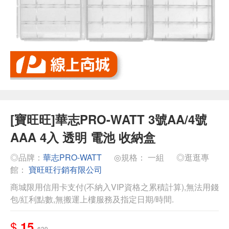
[寶旺旺]華志PRO-WATT 3號AA/4號
AAA 4入 透明 電池 收納盒
◎品牌：
華志PRO-WATT
◎規格： 一組
◎逛逛專
館：
寶旺旺行銷有限公司
商城限用信用卡支付(不納入VIP資格之累積計算),無法用錢
包/紅利點數,無搬運上樓服務及指定日期/時間.
$
15
$39