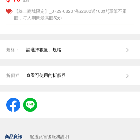
【線上商城限定】_0729-0820 滿$2200送100點(單筆不累
贈，每人期間最高贈5次)
規格：
請選擇數量、規格
折價券
查看可使用的折價券
商品資訊
配送及售後服務說明