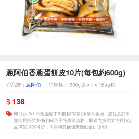
蔥阿伯香蔥蛋餅皮10片(每包約600g)
◎品牌：
蔥阿伯
◎規格： 600g克 x 1 x 1Bag包
$
138
即日起-9/1 不限金額下單贈$200券(單筆不累贈，請注意訂單
如使用折價券/折扣碼則不符贈送資格，贈送之折價券消費指定
品滿$2,000可折，不得與其他優惠活動合併使用)