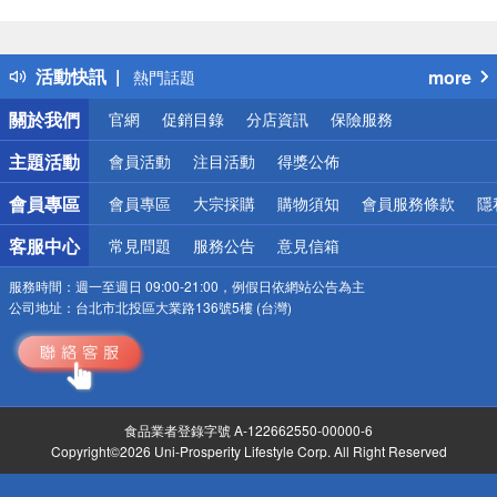
偏遠地區配送
詐騙網頁！請小心！
得獎公告
活動快訊
more
熱門話題
銀行優惠
關於我們
官網
促銷目錄
分店資訊
保險服務
偏遠地區配送
詐騙網頁！請小心！
主題活動
會員活動
注目活動
得獎公佈
會員專區
會員專區
大宗採購
購物須知
會員服務條款
隱
客服中心
常見問題
服務公告
意見信箱
服務時間：
週一至週日 09:00-21:00，例假日依網站公告為主
公司地址：
台北市北投區大業路136號5樓 (台灣)
食品業者登錄字號 A-122662550-00000-6
Copyright©2026 Uni-Prosperity Lifestyle Corp. All Right Reserved