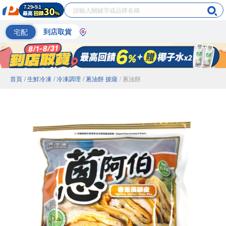
宅配
到店取貨
首頁
/ 生鮮冷凍
/ 冷凍調理
/ 蔥油餅 披薩
/ 蔥油餅