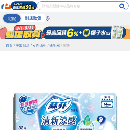
宅配
到店取貨
首頁
/ 美妝個清
/ 女性衛生
/ 衛生棉
/ 護墊