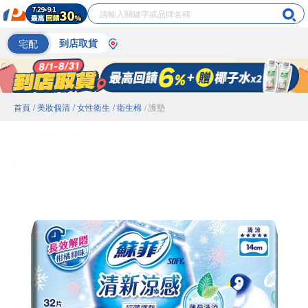
宅配
到店取貨
首頁
/ 美妝個清
/ 女性衛生
/ 衛生棉
/ 護墊