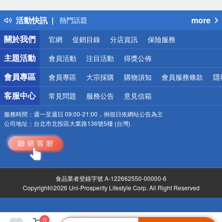
得獎公告
活動快訊
more
熱門話題
銀行優惠
關於我們
官網
促銷目錄
分店資訊
保險服務
偏遠地區配送
詐騙網頁！請小心！
主題活動
會員活動
注目活動
得獎公佈
會員專區
會員專區
大宗採購
購物須知
會員服務條款
隱
客服中心
常見問題
服務公告
意見信箱
服務時間：
週一至週日 09:00-21:00，例假日依網站公告為主
公司地址：
台北市北投區大業路136號5樓 (台灣)
食品業者登錄字號 A-122662550-00000-6
Copyright©2026 Uni-Prosperity Lifestyle Corp. All Right Reserved
0