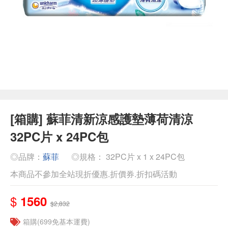
[箱購] 蘇菲清新涼感護墊薄荷清涼
32PC片 x 24PC包
◎品牌：
蘇菲
◎規格： 32PC片 x 1 x 24PC包
本商品不參加全站現折優惠.折價券.折扣碼活動
$
1560
$2,832
箱購(699免基本運費)