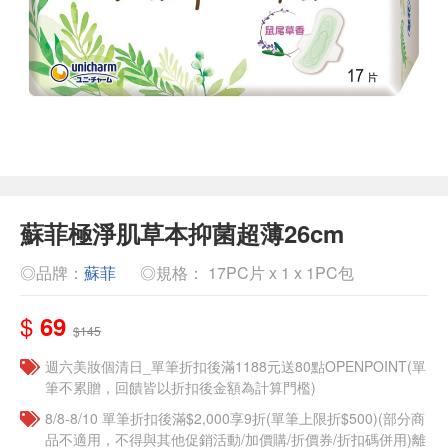
蘇菲極淨肌草本抑菌超薄26cm
◎品牌：
蘇菲
◎規格： 17PC片 x 1 x 1PC包
$
69
$145
週六美妝個清日_單筆折扣後滿1188元送80點OPENPOINT(單
筆不累贈，回饋皆以折扣後金額為計算門檻)
8/8-8/10 單筆折扣後滿$2,000享9折(單筆上限折$500)(部分商
品不適用，不得與其他促銷活動/加價購/折價券/折扣碼併用)離