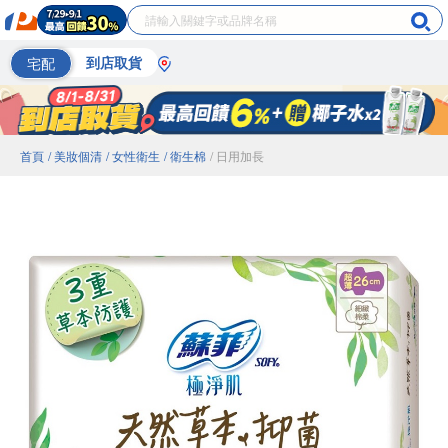
宅配
到店取貨
首頁
/ 美妝個清
/ 女性衛生
/ 衛生棉
/ 日用加長