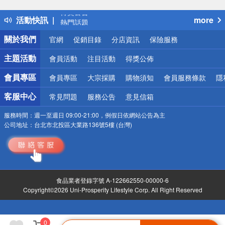
得獎公告
活動快訊
more
熱門話題
銀行優惠
關於我們
官網
促銷目錄
分店資訊
保險服務
偏遠地區配送
詐騙網頁！請小心！
主題活動
會員活動
注目活動
得獎公佈
會員專區
會員專區
大宗採購
購物須知
會員服務條款
隱
客服中心
常見問題
服務公告
意見信箱
服務時間：
週一至週日 09:00-21:00，例假日依網站公告為主
公司地址：
台北市北投區大業路136號5樓 (台灣)
食品業者登錄字號 A-122662550-00000-6
Copyright©2026 Uni-Prosperity Lifestyle Corp. All Right Reserved
0