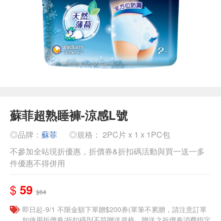
蘇菲超熟睡褲-涼感L號
◎品牌：
蘇菲
◎規格： 2PC片 x 1 x 1PC包
不參加全站現折優惠，折價券&折扣碼活動與買一送一多
件優惠不得併用
$
59
$64
即日起-9/1 不限金額下單贈$200券(單筆不累贈，請注意訂單
如使用折價券/折扣碼則不符贈送資格，贈送之折價券消費指定