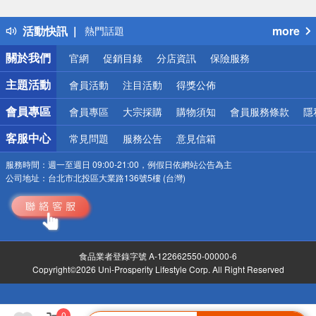
詐騙網頁！請小心！
得獎公告
活動快訊
more
熱門話題
銀行優惠
關於我們
官網
促銷目錄
分店資訊
保險服務
偏遠地區配送
詐騙網頁！請小心！
主題活動
會員活動
注目活動
得獎公佈
會員專區
會員專區
大宗採購
購物須知
會員服務條款
隱
客服中心
常見問題
服務公告
意見信箱
服務時間：
週一至週日 09:00-21:00，例假日依網站公告為主
公司地址：
台北市北投區大業路136號5樓 (台灣)
食品業者登錄字號 A-122662550-00000-6
Copyright©2026 Uni-Prosperity Lifestyle Corp. All Right Reserved
0