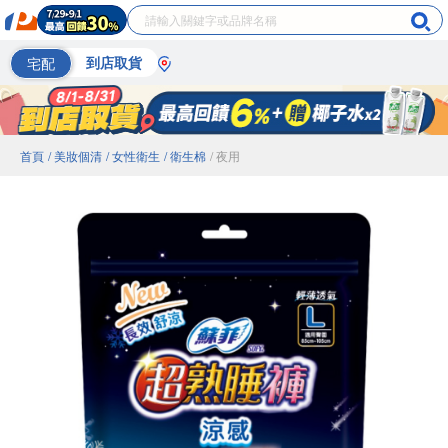
宅配
到店取貨
首頁
/ 美妝個清
/ 女性衛生
/ 衛生棉
/ 夜用