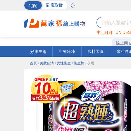
宅配
到店取貨
中元拜拜
UNIDES
巧克力
罐頭
海苔
線上商
好康主題
生鮮冷凍
飲料零食
米油沖
首頁
/ 美妝個清
/ 女性衛生
/ 衛生棉
/ 夜用