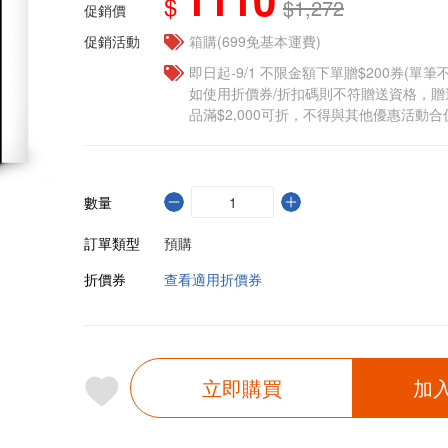
$
$1,272
促銷價
促銷活動
箱購(699免基本運費)
即日起-9/1 不限金額下單贈$200券(單
如使用折價券/折扣碼則不符贈送資格，
品滿$2,000可折，不得與其他優惠活動合
數量
訂單類型
預購
折價券
查看適用折價券
立即購買
加