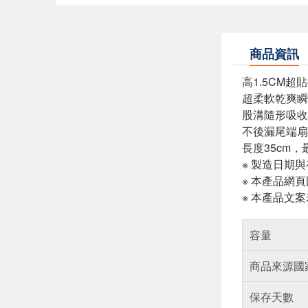
商品資訊
高1.5CM
超柔軟乾爽瞬
股溝隨形吸收
不後漏尾端扇
長度35cm，
※ 製造日期
※ 本產品網
※ 本產品文
容量
商品來源國
保存天數