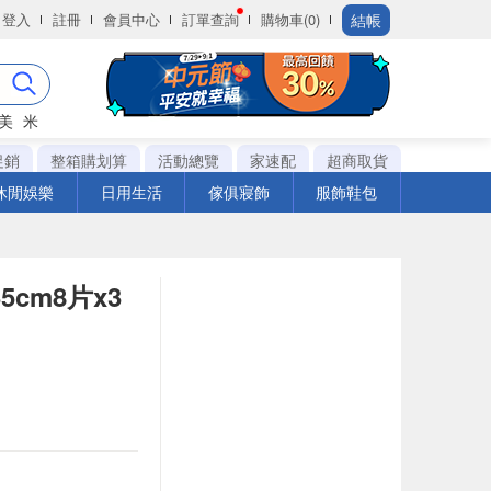
結帳
登入
註冊
會員中心
訂單查詢
購物車(0)
美
米
促銷
整箱購划算
活動總覽
家速配
超商取貨
休閒娛樂
日用生活
傢俱寢飾
服飾鞋包
cm8片x3