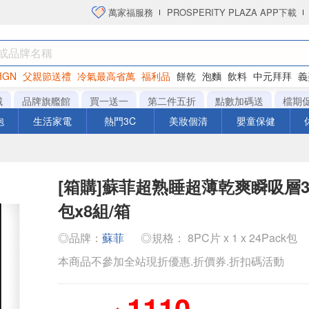
萬家福服務
PROSPERITY PLAZA APP下載
IGN
父親節送禮
冷氣最高省萬
福利品
餅乾
泡麵
飲料
中元拜拜
義
洋芋片
城
品牌旗艦館
買一送一
第二件五折
點數加碼送
檔期
泡
生活家電
熱門3C
美妝個清
嬰童保健
[箱購]蘇菲超熟睡超薄乾爽瞬吸層35
包x8組/箱
◎品牌：
蘇菲
◎規格： 8PC片 x 1 x 24Pack包
本商品不參加全站現折優惠.折價券.折扣碼活動
1110