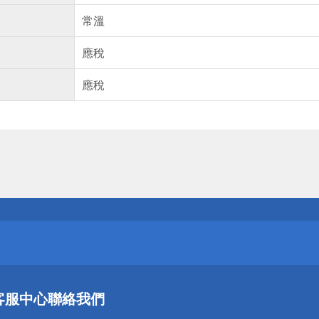
常溫
應稅
應稅
送
請小心！
送
客服中心
聯絡我們
請小心！