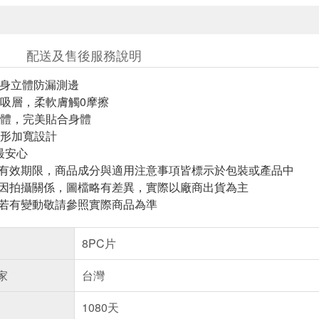
配送及售後服務說明
超貼身立體防漏測邊
吸層，柔軟膚觸0摩擦
體，完美貼合身體
形加寬設計
最安心
與有效期限，商品成分與適用注意事項皆標示於包裝或產品中
頁因拍攝關係，圖檔略有差異，實際以廠商出貨為主
案若有變動敬請參照實際商品為準
8PC片
家
台灣
1080天