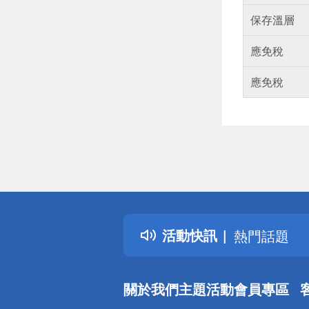
保存溫層
應免稅
應免稅
偏遠地區配
詐騙網頁！
得獎公告
活動快訊
熱門話題
銀行優惠
偏遠地區配
關於我們
主題活動
會員專區
詐騙網頁！