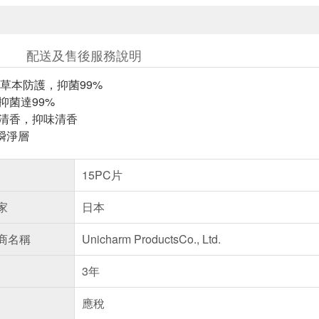
配送及售後服務說明
草本防護，抑菌99%
抑菌達99%
草清香，抑味清香
瞬淨層
15PC片
家
日本
商名稱
Unicharm ProductsCo., Ltd.
3年
應稅