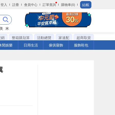
結帳
登入
註冊
會員中心
訂單查詢
購物車(0)
美
米
促銷
整箱購划算
活動總覽
家速配
超商取貨
休閒娛樂
日用生活
傢俱寢飾
服飾鞋包
翼