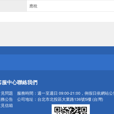
應稅
送
請小心！
送
客服中心
聯絡我們
請小心！
常見問題
服務時間：
週一至週日 09:00-21:00，例假日依網站
服務公告
公司地址：
台北市北投區大業路136號5樓 (台灣)
意見信箱