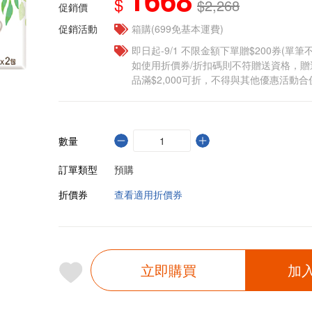
$
$2,268
促銷價
促銷活動
箱購(699免基本運費)
即日起-9/1 不限金額下單贈$200券(單
如使用折價券/折扣碼則不符贈送資格，
品滿$2,000可折，不得與其他優惠活動合
數量
訂單類型
預購
折價券
查看適用折價券
立即購買
加