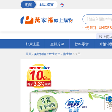
宅配
到店取貨
中元拜拜
UNIDES
巧克力
罐頭
海苔
線上商
好康主題
生鮮冷凍
飲料零食
米油沖
首頁
/ 美妝個清
/ 女性衛生
/ 衛生棉
/ 夜用