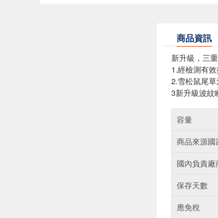
商品資訊
新升級，三重
1.經檢測有效
2.雪松鼠尾
3新升級波紋
容量
商品來源國
國內負責廠
保存天數
應免稅