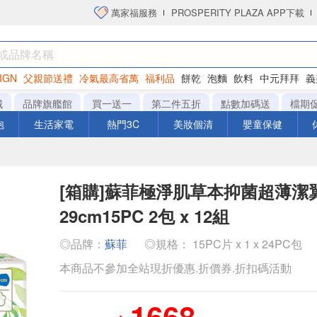
萬家福服務
PROSPERITY PLAZA APP下載
IGN
父親節送禮
冷氣最高省萬
福利品
餅乾
泡麵
飲料
中元拜拜
義
洋芋片
城
品牌旗艦館
買一送一
第二件五折
點數加碼送
檔期
泡
生活家電
熱門3C
美妝個清
嬰童保健
[箱購]蘇菲極淨肌草本抑菌超薄潔
29cm15PC 2包 x 12組
◎品牌：
蘇菲
◎規格： 15PC片 x 1 x 24PC包
本商品不參加全站現折優惠.折價券.折扣碼活動
1668