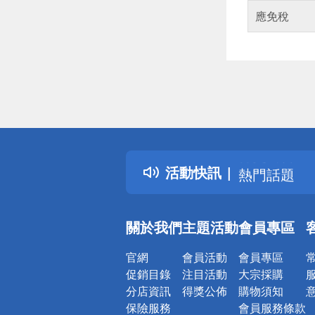
應免稅
偏遠地區配
詐騙網頁！
得獎公告
活動快訊
熱門話題
銀行優惠
偏遠地區配
關於我們
主題活動
會員專區
詐騙網頁！
官網
會員活動
會員專區
促銷目錄
注目活動
大宗採購
分店資訊
得獎公佈
購物須知
保險服務
會員服務條款