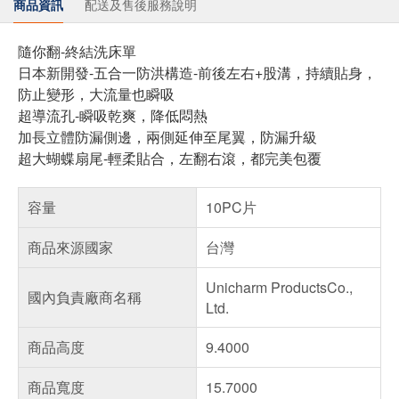
商品資訊
配送及售後服務說明
隨你翻-終結洗床單
日本新開發-五合一防洪構造-前後左右+股溝，持續貼身，
防止變形，大流量也瞬吸
超導流孔-瞬吸乾爽，降低悶熱
加長立體防漏側邊，兩側延伸至尾翼，防漏升級
超大蝴蝶扇尾-輕柔貼合，左翻右滾，都完美包覆
容量
10PC片
商品來源國家
台灣
Unicharm ProductsCo.,
國內負責廠商名稱
Ltd.
商品高度
9.4000
商品寬度
15.7000