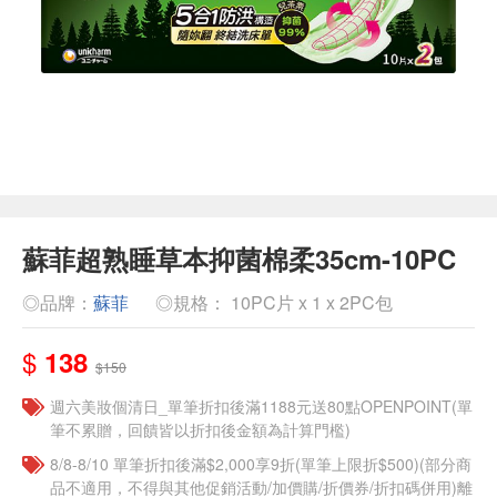
蘇菲超熟睡草本抑菌棉柔35cm-10PC
◎品牌：
蘇菲
◎規格： 10PC片 x 1 x 2PC包
$
138
$150
週六美妝個清日_單筆折扣後滿1188元送80點OPENPOINT(單
筆不累贈，回饋皆以折扣後金額為計算門檻)
8/8-8/10 單筆折扣後滿$2,000享9折(單筆上限折$500)(部分商
品不適用，不得與其他促銷活動/加價購/折價券/折扣碼併用)離