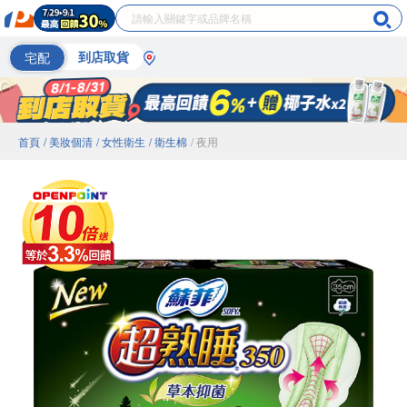
宅配
到店取貨
首頁
/ 美妝個清
/ 女性衛生
/ 衛生棉
/ 夜用