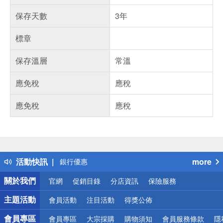
保存天數
3年
標章
保存溫層
常溫
應免稅
應稅
應免稅
應稅
偏遠地區配送
詐騙網頁！請小心！
得獎公告
熱門話題
活動快訊
more
銀行優惠
偏遠地區配送
關於我們
官網
促銷目錄
分店資訊
保險服務
詐騙網頁！請小心！
主題活動
會員活動
注目活動
得獎公佈
會員專區
會員專區
大宗採購
購物須知
會員服務條款
隱