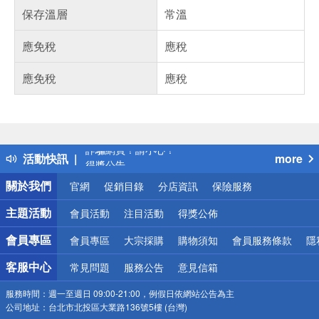
保存溫層
常溫
應免稅
應稅
應免稅
應稅
偏遠地區配送
詐騙網頁！請小心！
活動快訊
more
得獎公告
熱門話題
關於我們
官網
促銷目錄
分店資訊
保險服務
銀行優惠
偏遠地區配送
主題活動
會員活動
注目活動
得獎公佈
詐騙網頁！請小心！
會員專區
會員專區
大宗採購
購物須知
會員服務條款
隱
客服中心
常見問題
服務公告
意見信箱
服務時間：
週一至週日 09:00-21:00，例假日依網站公告為主
公司地址：
台北市北投區大業路136號5樓 (台灣)