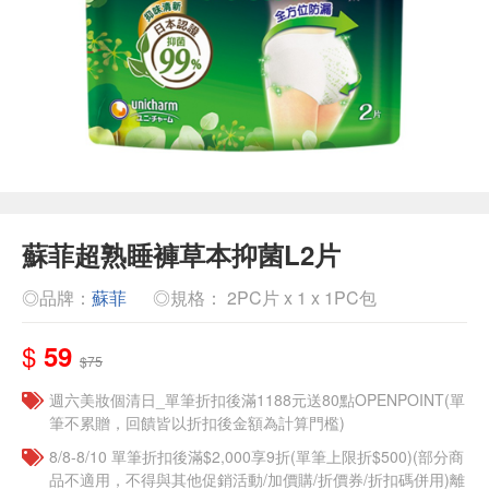
蘇菲超熟睡褲草本抑菌L2片
◎品牌：
蘇菲
◎規格： 2PC片 x 1 x 1PC包
$
59
$75
週六美妝個清日_單筆折扣後滿1188元送80點OPENPOINT(單
筆不累贈，回饋皆以折扣後金額為計算門檻)
8/8-8/10 單筆折扣後滿$2,000享9折(單筆上限折$500)(部分商
品不適用，不得與其他促銷活動/加價購/折價券/折扣碼併用)離